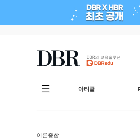
DBR의 교육솔루션
아티클
이론종합