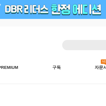
N
PREMIUM
구독
자문