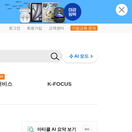
로그인
회원가입
고객센터
기업교육 문의
|
|
|
AI 모드
EW
서비스
K-FOCUS
아티클 AI 요약 보기
GO