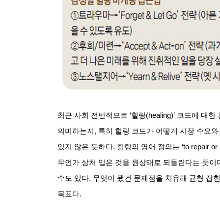
최근 사회 전반적으로
‘
힐링
(healing)’
코드에 대한 
의미하는지
,
특히 힐링 코드가 어떻게 시장 수요와
있지 않은 듯하다
.
힐링의 영어 정의는
‘to repair o
무언가 상처 입은 것을 원상태로 되돌린다는 뜻이
수도 있다
.
무엇이 됐건 문제점을 치유해 균형 잡힌
목표다
.