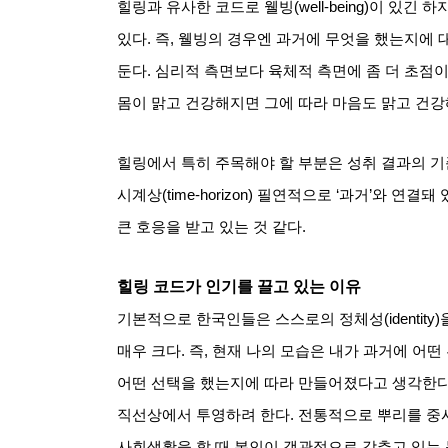
힐링과 유사한 코드로 웰빙
(well-being)
이 있긴 하
있다
.
즉
,
웰빙의 경우엔 과거에 무엇을 했는지에 대
둔다
.
심리적 측면보다 육체적 측면에 좀 더 초점
몸이 맑고 건강해지면 그에 따라 마음도 맑고 건
힐링에서 특히 주목해야 할 부분은 성취 결과의 
시계상
(time-horizon)
필연적으로
‘
과거
’
와 연결돼 
큰 호응을 받고 있는 것 같다
.
힐링 코드가 인기를 끌고 있는 이유
기본적으로 한국인들은 스스로의 정체성
(identity)
매우 크다
.
즉
,
현재 나의 모습은 내가 과거에 어떤
어떤 선택을 했는지에 따라 만들어졌다고 생각한
직선상에서 투영하려 한다
.
전통적으로 뿌리를 중
사회생활을 할 때 본인이 객관적으로 갖추고 있는