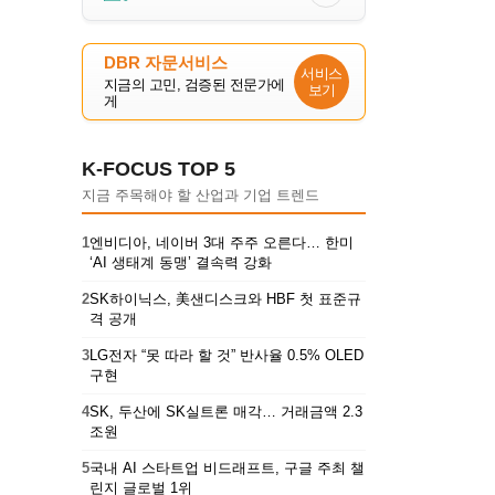
DBR 자문서비스
서비스
지금의 고민, 검증된 전문가에
보기
게
K-FOCUS TOP 5
지금 주목해야 할 산업과 기업 트렌드
1
엔비디아, 네이버 3대 주주 오른다… 한미
‘AI 생태계 동맹’ 결속력 강화
2
SK하이닉스, 美샌디스크와 HBF 첫 표준규
격 공개
3
LG전자 “못 따라 할 것” 반사율 0.5% OLED
구현
4
SK, 두산에 SK실트론 매각… 거래금액 2.3
조원
5
국내 AI 스타트업 비드래프트, 구글 주최 챌
린지 글로벌 1위