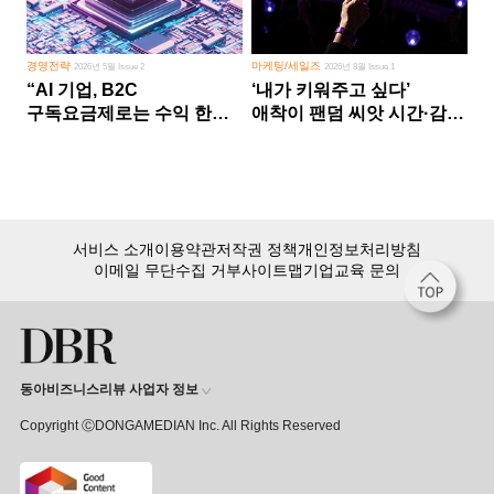
경영전략
마케팅/세일즈
2026년 5월 Issue 2
2026년 8월 Issue 1
“AI 기업, B2C
‘내가 키워주고 싶다’
구독요금제로는 수익 한계
애착이 팬덤 씨앗 시간·감정
다른 사업 없이 AI 성장에만
쏟다 보면 ‘정체성
의존 땐 위기”
공동체’로
서비스 소개
이용약관
저작권 정책
개인정보처리방침
이메일 무단수집 거부
사이트맵
기업교육 문의
동아비즈니스리뷰 사업자 정보
Copyright ⒸDONGAMEDIAN Inc. All Rights Reserved
회원 가입만 해도, DBR 월정액 서비스 첫 달 무료!
15,000여 건의 DBR 콘텐츠를
무제한으로 이용
하세요.