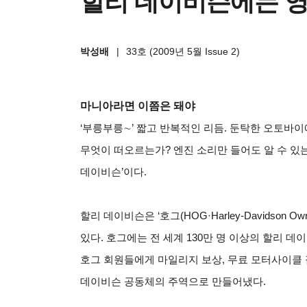
할리 데이비슨에는 
박성배
|
33호 (2009년 5월 Issue 2)
마니아라면 이쯤은 돼야
‘
부릉부릉
∼
’
짧고 반복적인 리듬. 둔탁한 오토바이
무엇이 떠오르는가? 엔진 소리만 들어도 알 수 있
데이비슨’이다.
할리 데이비슨은 ‘호그(HOG·Harley-Davidson 
있다. 호그에는 전 세계 130만 명 이상의 할리 
호그 회원들에게 마일리지 보상, 무료 모터사이클 
데이비슨 공동체의 주역으로 만들어냈다.