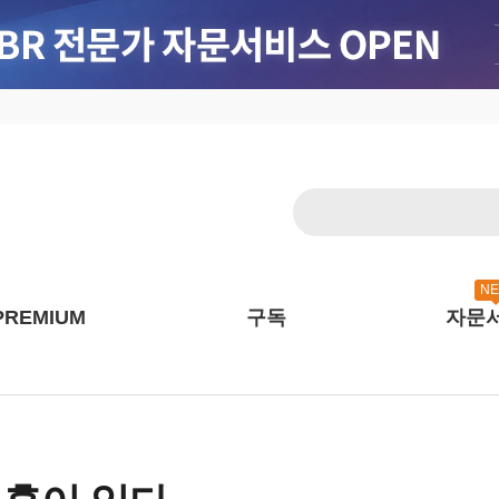
N
PREMIUM
구독
자문