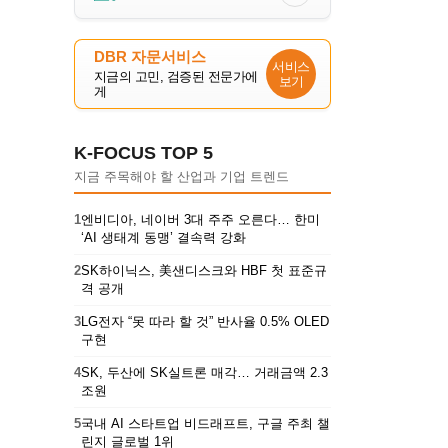
DBR 자문서비스
서비스
지금의 고민, 검증된 전문가에
보기
게
K-FOCUS TOP 5
지금 주목해야 할 산업과 기업 트렌드
1
엔비디아, 네이버 3대 주주 오른다… 한미
‘AI 생태계 동맹’ 결속력 강화
2
SK하이닉스, 美샌디스크와 HBF 첫 표준규
격 공개
3
LG전자 “못 따라 할 것” 반사율 0.5% OLED
구현
4
SK, 두산에 SK실트론 매각… 거래금액 2.3
조원
5
국내 AI 스타트업 비드래프트, 구글 주최 챌
린지 글로벌 1위