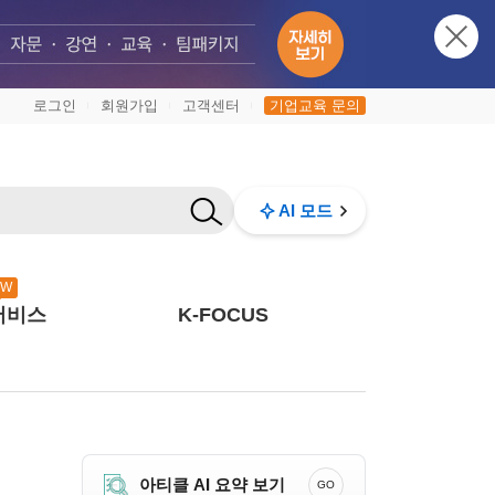
로그인
회원가입
고객센터
기업교육 문의
|
|
|
AI 모드
EW
서비스
K-FOCUS
아티클 AI 요약 보기
GO