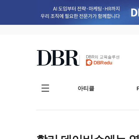
DBR의 교육솔루션
아티클