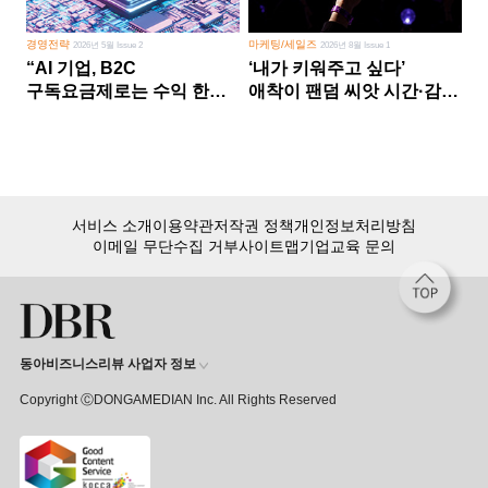
경영전략
마케팅/세일즈
2026년 5월 Issue 2
2026년 8월 Issue 1
“AI 기업, B2C
‘내가 키워주고 싶다’
구독요금제로는 수익 한계
애착이 팬덤 씨앗 시간·감정
다른 사업 없이 AI 성장에만
쏟다 보면 ‘정체성
의존 땐 위기”
공동체’로
서비스 소개
이용약관
저작권 정책
개인정보처리방침
이메일 무단수집 거부
사이트맵
기업교육 문의
동아비즈니스리뷰 사업자 정보
Copyright ⒸDONGAMEDIAN Inc. All Rights Reserved
회원 가입만 해도, DBR 월정액 서비스 첫 달 무료!
15,000여 건의 DBR 콘텐츠를
무제한으로 이용
하세요.