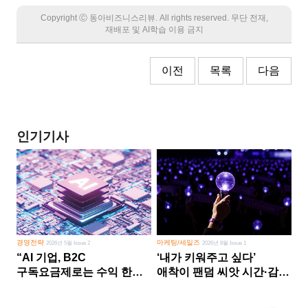
Copyright Ⓒ 동아비즈니스리뷰. All rights reserved. 무단 전재,
재배포 및 AI학습 이용 금지
이전
목록
다음
인기기사
경영전략
마케팅/세일즈
2026년 5월 Issue 2
2026년 8월 Issue 1
“AI 기업, B2C
‘내가 키워주고 싶다’
구독요금제로는 수익 한계
애착이 팬덤 씨앗 시간·감정
다른 사업 없이 AI 성장에만
쏟다 보면 ‘정체성
의존 땐 위기”
공동체’로