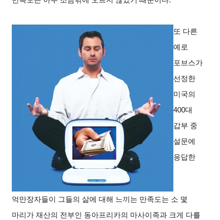
또 다른
예로
포브스가
선정한
미국의
400대
갑부 중
설문에
응답한
억만장자들이 그들의 삶에 대해 느끼는 만족도는 소 몇
마리가 재산의 전부인 동아프리카의 마사이족과 크게 다를