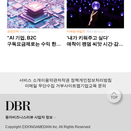
경영전략
마케팅/세일즈
2026년 5월 Issue 2
2026년 8월 Issue 1
“AI 기업, B2C
‘내가 키워주고 싶다’
구독요금제로는 수익 한계
애착이 팬덤 씨앗 시간·감정
다른 사업 없이 AI 성장에만
쏟다 보면 ‘정체성
의존 땐 위기”
공동체’로
서비스 소개
이용약관
저작권 정책
개인정보처리방침
이메일 무단수집 거부
사이트맵
기업교육 문의
동아비즈니스리뷰 사업자 정보
Copyright ⒸDONGAMEDIAN Inc. All Rights Reserved