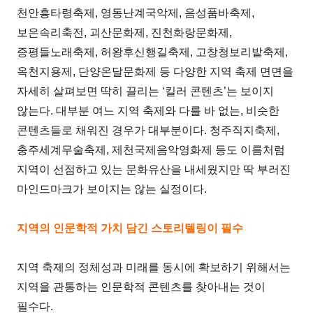
천안흥타령축제, 영동난계국악제, 음성품바축제,
보은속리축전, 괴산문화제, 진천화랑문화제,
증평들노래축제, 허왕후신행길축제, 고창청보리밭축제,
옥천지용제, 단양온달문화제 등 다양한 지역 축제 면면을
자세히 살펴보면 딱히 끌리는 ‘킬러 콘텐츠’는 보이지
않는다. 대부분 여느 지역 축제와 다를 바 없는, 비슷한
콘텐츠들로 채워진 경우가 대부분이다. 청주직지축제,
충주세계무술축제, 제천국제음악영화제 등도 이름처럼
지역이 선점하고 있는 문화유산을 내세웠지만 딱 부러진
마인드마크가 보이지는 않는 실정이다.
지역의 인문학적 가치 담긴 스토리텔링이 필수
지역 축제의 정체성과 미래를 동시에 확보하기 위해서는
지역을 관통하는 인문학적 콘텐츠를 찾아내는 것이
필수다.