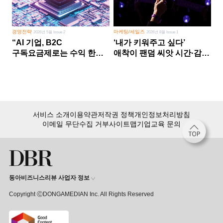
경영전략
마케팅/세일즈
2026년 5월 Issue 2
2026년 8월 Issue 1
“AI 기업, B2C
‘내가 키워주고 싶다’
구독요금제로는 수익 한계
애착이 팬덤 씨앗 시간·감정
다른 사업 없이 AI 성장에만
쏟다 보면 ‘정체성
의존 땐 위기”
공동체’로
서비스 소개
이용약관
저작권 정책
개인정보처리방침
이메일 무단수집 거부
사이트맵
기업교육 문의
동아비즈니스리뷰 사업자 정보
Copyright ⒸDONGAMEDIAN Inc. All Rights Reserved
회원 가입만 해도, DBR 월정액 서비스 첫 달 무료!
15,000여 건의 DBR 콘텐츠를
무제한으로 이용
하세요.