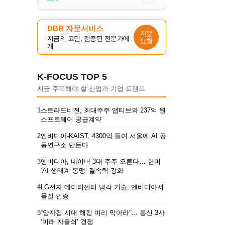
DBR 자문서비스
자문
지금의 고민, 검증된 전문가에
요청
게
K-FOCUS TOP 5
지금 주목해야 할 산업과 기업 트렌드
1
스트라드비젼, 최대주주 앱티브와 237억 원
소프트웨어 공급계약
2
엔비디아-KAIST, 4300억 들여 서울에 AI 공
동연구소 만든다
3
엔비디아, 네이버 3대 주주 오른다… 한미
‘AI 생태계 동맹’ 결속력 강화
4
LG전자 데이터센터 냉각 기술, 엔비디아서
품질 인증
5
“양자컴 시대 해킹 미리 막아라”… 통신 3사
‘미래 자물쇠’ 경쟁