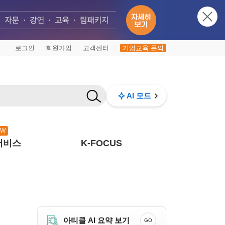
로그인
회원가입
고객센터
기업교육 문의
|
|
|
AI 모드
EW
서비스
K-FOCUS
아티클 AI 요약 보기
GO