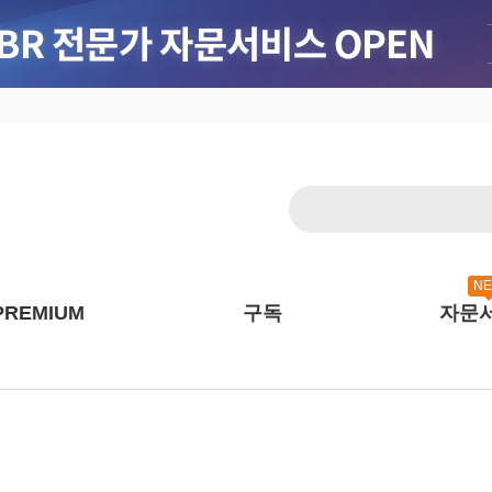
N
PREMIUM
구독
자문