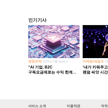
인기기사
경영전략
마케팅/세일즈
2026년 5월 Issue 2
2
“AI 기업, B2C
‘내가 키워주고
구독요금제로는 수익 한계
팬덤 씨앗 시간
다른 사업 없이 AI 성장에만
‘정체성 공동체
의존 땐 위기”
서비스 소개
이용약관
저작