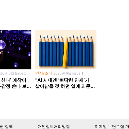
인사/조직
026년 8월 Issue 1
2026년 6월 Issue 1
 싶다’ 애착이
“AI 시대엔 ‘삐딱한 인재’가
·감정 쏟다 보면
살아남을 것 하던 일에 의문
’로
던지고 새 문제 발굴해야”
권 정책
개인정보처리방침
이메일 무단수집 