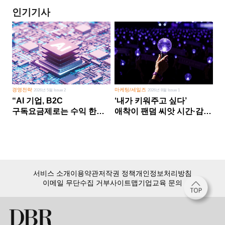
인기기사
경영전략
마케팅/세일즈
2026년 5월 Issue 2
2026년 8월 Issue 1
“AI 기업, B2C
‘내가 키워주고 싶다’
구독요금제로는 수익 한계
애착이 팬덤 씨앗 시간·감정
다른 사업 없이 AI 성장에만
쏟다 보면 ‘정체성
의존 땐 위기”
공동체’로
서비스 소개
이용약관
저작권 정책
개인정보처리방침
이메일 무단수집 거부
사이트맵
기업교육 문의