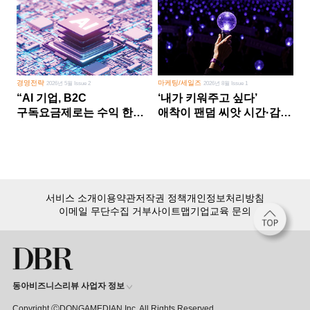
경영전략
마케팅/세일즈
2026년 5월 Issue 2
2026년 8월 Issue 1
“AI 기업, B2C
‘내가 키워주고 싶다’
구독요금제로는 수익 한계
애착이 팬덤 씨앗 시간·감정
다른 사업 없이 AI 성장에만
쏟다 보면 ‘정체성
의존 땐 위기”
공동체’로
서비스 소개
이용약관
저작권 정책
개인정보처리방침
이메일 무단수집 거부
사이트맵
기업교육 문의
동아비즈니스리뷰 사업자 정보
Copyright ⒸDONGAMEDIAN Inc. All Rights Reserved