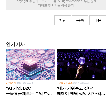
Copyright Ⓒ 동아비즈니스리뷰. All rights reserved. 무단 전재,
재배포 및 AI학습 이용 금지
이전
목록
다음
인기기사
경영전략
마케팅/세일즈
2026년 5월 Issue 2
2026년 8월 Issue 1
“AI 기업, B2C
‘내가 키워주고 싶다’
구독요금제로는 수익 한계
애착이 팬덤 씨앗 시간·감정
다른 사업 없이 AI 성장에만
쏟다 보면 ‘정체성
의존 땐 위기”
공동체’로