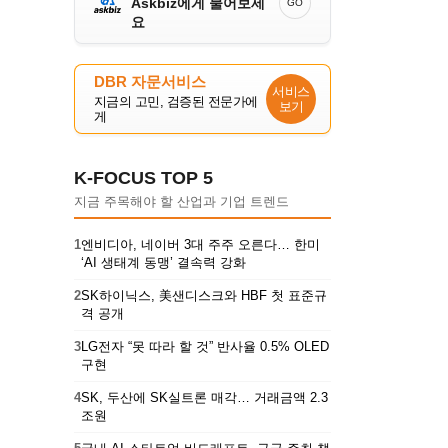
Askbiz에게 물어보세
GO
요
DBR 자문서비스
서비스
지금의 고민, 검증된 전문가에
보기
게
K-FOCUS TOP 5
지금 주목해야 할 산업과 기업 트렌드
1
엔비디아, 네이버 3대 주주 오른다… 한미
‘AI 생태계 동맹’ 결속력 강화
2
SK하이닉스, 美샌디스크와 HBF 첫 표준규
격 공개
3
LG전자 “못 따라 할 것” 반사율 0.5% OLED
구현
4
SK, 두산에 SK실트론 매각… 거래금액 2.3
조원