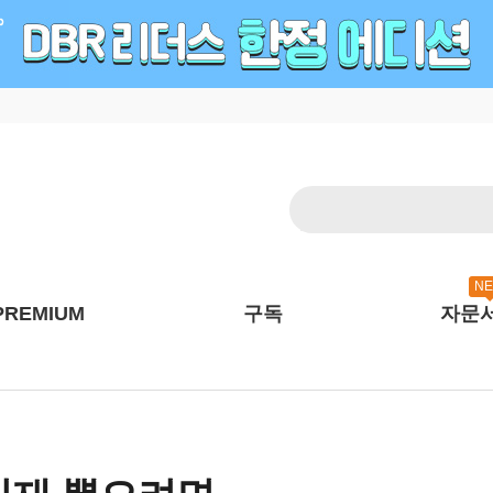
N
PREMIUM
구독
자문