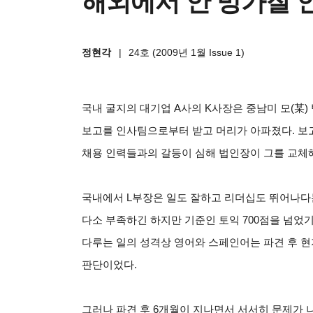
해외에서 안 망가질 인
정현각
|
24호 (2009년 1월 Issue 1)
국내 굴지의 대기업 A사의 K사장은 중남미 모(某)
보고를 인사팀으로부터 받고 머리가 아파졌다. 보고
채용 인력들과의 갈등이 심해 법인장이 그를 교체
국내에서 L부장은 일도 잘하고 리더십도 뛰어나다는
다소 부족하긴 하지만 기준인 토익 700점을 넘었
다루는 일의 성격상 영어와 스페인어는 파견 후 현
판단이었다.
그러나 파견 후 6개월이 지나면서 서서히 문제가 