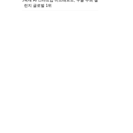
5
국내 AI 스타트업 비드래프트, 구글 주최 챌
린지 글로벌 1위