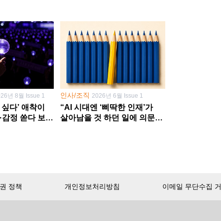
인사/조직
026년 8월 Issue 1
2026년 6월 Issue 1
 싶다’ 애착이
“AI 시대엔 ‘삐딱한 인재’가
·감정 쏟다 보면
살아남을 것 하던 일에 의문
’로
던지고 새 문제 발굴해야”
권 정책
개인정보처리방침
이메일 무단수집 