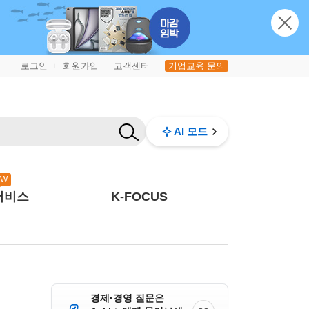
로그인
회원가입
고객센터
기업교육 문의
|
|
|
AI 모드
EW
서비스
K-FOCUS
경제·경영 질문은