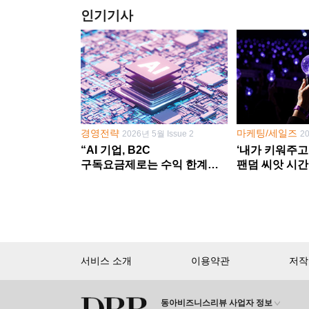
인기기사
경영전략
마케팅/세일즈
2026년 5월 Issue 2
2
“AI 기업, B2C
‘내가 키워주고
구독요금제로는 수익 한계
팬덤 씨앗 시간
다른 사업 없이 AI 성장에만
‘정체성 공동체
의존 땐 위기”
서비스 소개
이용약관
저작
동아비즈니스리뷰 사업자 정보