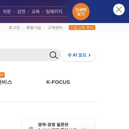
로그인
회원가입
고객센터
기업교육 문의
|
|
|
AI 모드
EW
서비스
K-FOCUS
경제·경영 질문은