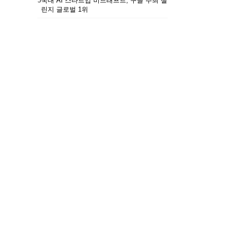
5
국내 AI 스타트업 비드래프트, 구글 주최 챌
린지 글로벌 1위