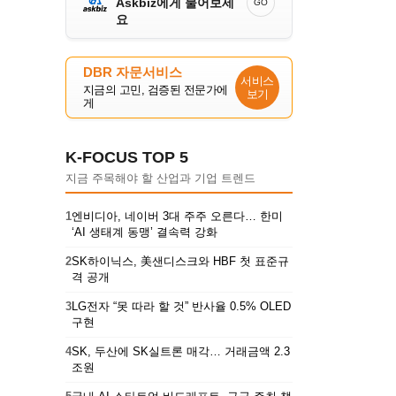
Askbiz에게 물어보세
GO
요
DBR 자문서비스
서비스
지금의 고민, 검증된 전문가에
보기
게
K-FOCUS TOP 5
지금 주목해야 할 산업과 기업 트렌드
1
엔비디아, 네이버 3대 주주 오른다… 한미
‘AI 생태계 동맹’ 결속력 강화
2
SK하이닉스, 美샌디스크와 HBF 첫 표준규
격 공개
3
LG전자 “못 따라 할 것” 반사율 0.5% OLED
구현
4
SK, 두산에 SK실트론 매각… 거래금액 2.3
조원