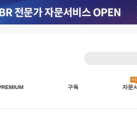
N
PREMIUM
구독
자문