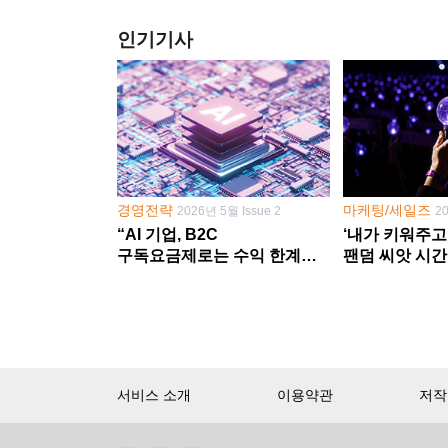
인기기사
경영전략
마케팅/세일즈
2026년 5월 Issue 2
2
“AI 기업, B2C
‘내가 키워주고
구독요금제로는 수익 한계
팬덤 씨앗 시간
다른 사업 없이 AI 성장에만
‘정체성 공동체
의존 땐 위기”
서비스 소개
이용약관
저작