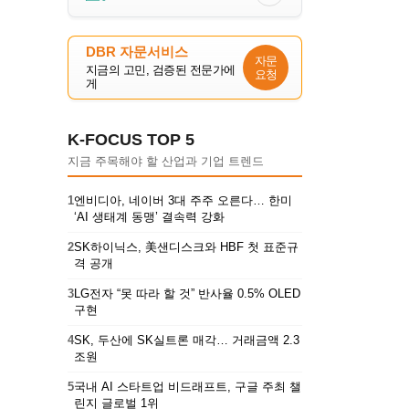
DBR 자문서비스
자문
지금의 고민, 검증된 전문가에
요청
게
K-FOCUS TOP 5
지금 주목해야 할 산업과 기업 트렌드
1
엔비디아, 네이버 3대 주주 오른다… 한미
‘AI 생태계 동맹’ 결속력 강화
2
SK하이닉스, 美샌디스크와 HBF 첫 표준규
격 공개
3
LG전자 “못 따라 할 것” 반사율 0.5% OLED
구현
4
SK, 두산에 SK실트론 매각… 거래금액 2.3
조원
5
국내 AI 스타트업 비드래프트, 구글 주최 챌
린지 글로벌 1위