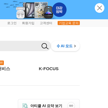
로그인
회원가입
고객센터
기업교육 문의
|
|
|
AI 모드
EW
서비스
K-FOCUS
아티클 AI 요약 보기
GO