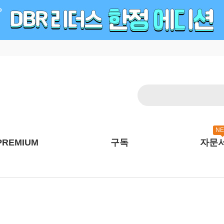
N
PREMIUM
구독
자문