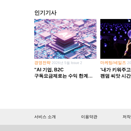
인기기사
경영전략
마케팅/세일즈
2026년 5월 Issue 2
2
“AI 기업, B2C
‘내가 키워주고
구독요금제로는 수익 한계
팬덤 씨앗 시간
다른 사업 없이 AI 성장에만
‘정체성 공동체
의존 땐 위기”
서비스 소개
이용약관
저작