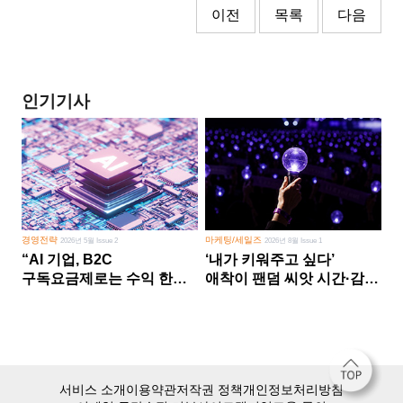
이전
목록
다음
인기기사
경영전략
마케팅/세일즈
2026년 5월 Issue 2
2026년 8월 Issue 1
“AI 기업, B2C
‘내가 키워주고 싶다’
구독요금제로는 수익 한계
애착이 팬덤 씨앗 시간·감정
다른 사업 없이 AI 성장에만
쏟다 보면 ‘정체성
의존 땐 위기”
공동체’로
서비스 소개
이용약관
저작권 정책
개인정보처리방침