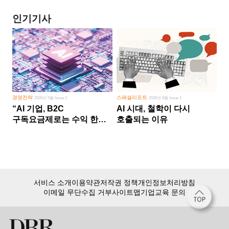
인기기사
경영전략
스페셜리포트
2026년 5월 Issue 2
2026년 8월 Issue 1
“AI 기업, B2C
AI 시대, 철학이 다시
구독요금제로는 수익 한계
호출되는 이유
다른 사업 없이 AI 성장에만
의존 땐 위기”
서비스 소개
이용약관
저작권 정책
개인정보처리방침
이메일 무단수집 거부
사이트맵
기업교육 문의