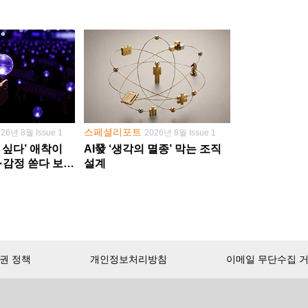
스페셜리포트
026년 8월 Issue 1
2026년 8월 Issue 1
 싶다’ 애착이
AI發 ‘생각의 멸종’ 막는 조직
·감정 쏟다 보면
설계
’로
권 정책
개인정보처리방침
이메일 무단수집 