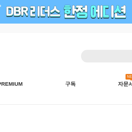
N
PREMIUM
구독
자문