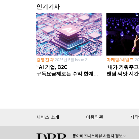
인기기사
경영전략
마케팅/세일즈
2026년 5월 Issue 2
2
“AI 기업, B2C
‘내가 키워주고
구독요금제로는 수익 한계
팬덤 씨앗 시간
다른 사업 없이 AI 성장에만
‘정체성 공동체
의존 땐 위기”
서비스 소개
이용약관
저작
동아비즈니스리뷰 사업자 정보