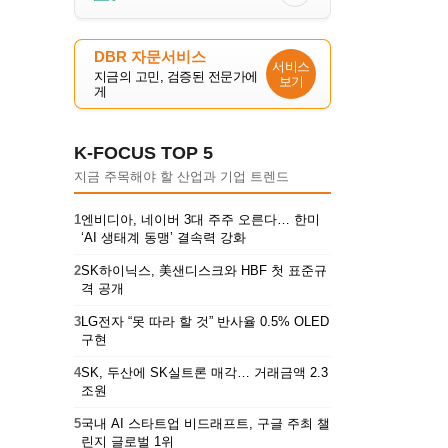
DBR 자문서비스
서비스
지금의 고민, 검증된 전문가에
보기
게
K-FOCUS TOP 5
지금 주목해야 할 산업과 기업 트렌드
1
엔비디아, 네이버 3대 주주 오른다… 한미
‘AI 생태계 동맹’ 결속력 강화
2
SK하이닉스, 美샌디스크와 HBF 첫 표준규
격 공개
3
LG전자 “못 따라 할 것” 반사율 0.5% OLED
구현
4
SK, 두산에 SK실트론 매각… 거래금액 2.3
조원
5
국내 AI 스타트업 비드래프트, 구글 주최 챌
린지 글로벌 1위