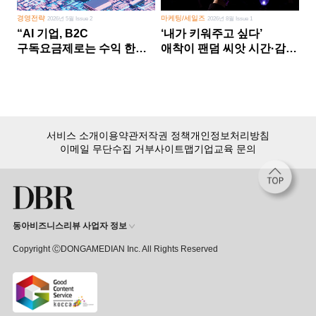
경영전략
마케팅/세일즈
2026년 5월 Issue 2
2026년 8월 Issue 1
“AI 기업, B2C
‘내가 키워주고 싶다’
구독요금제로는 수익 한계
애착이 팬덤 씨앗 시간·감정
다른 사업 없이 AI 성장에만
쏟다 보면 ‘정체성
의존 땐 위기”
공동체’로
서비스 소개
이용약관
저작권 정책
개인정보처리방침
이메일 무단수집 거부
사이트맵
기업교육 문의
동아비즈니스리뷰 사업자 정보
Copyright ⒸDONGAMEDIAN Inc. All Rights Reserved
회원 가입만 해도, DBR 월정액 서비스 첫 달 무료!
15,000여 건의 DBR 콘텐츠를
무제한으로 이용
하세요.
첫 달 무제한 이용