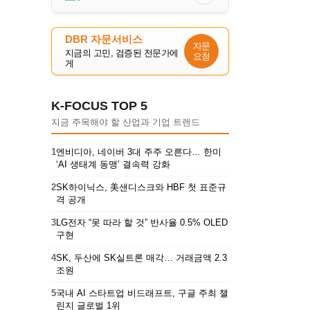
DBR 자문서비스
자문
지금의 고민, 검증된 전문가에
요청
게
K-FOCUS TOP 5
지금 주목해야 할 산업과 기업 트렌드
1
엔비디아, 네이버 3대 주주 오른다… 한미
‘AI 생태계 동맹’ 결속력 강화
2
SK하이닉스, 美샌디스크와 HBF 첫 표준규
격 공개
3
LG전자 “못 따라 할 것” 반사율 0.5% OLED
구현
4
SK, 두산에 SK실트론 매각… 거래금액 2.3
조원
5
국내 AI 스타트업 비드래프트, 구글 주최 챌
린지 글로벌 1위