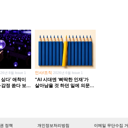
인사/조직
026년 8월 Issue 1
2026년 6월 Issue 1
 싶다’ 애착이
“AI 시대엔 ‘삐딱한 인재’가
·감정 쏟다 보면
살아남을 것 하던 일에 의문
’로
던지고 새 문제 발굴해야”
권 정책
개인정보처리방침
이메일 무단수집 