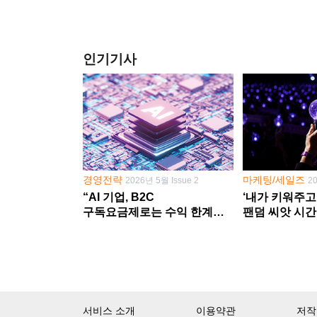
인기기사
경영전략
마케팅/세일즈
2026년 5월 Issue 2
2
“AI 기업, B2C
‘내가 키워주고
구독요금제로는 수익 한계
팬덤 씨앗 시간
다른 사업 없이 AI 성장에만
‘정체성 공동체
의존 땐 위기”
서비스 소개
이용약관
저작