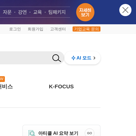
로그인
회원가입
고객센터
기업교육 문의
|
|
|
AI 모드
EW
서비스
K-FOCUS
아티클 AI 요약 보기
GO