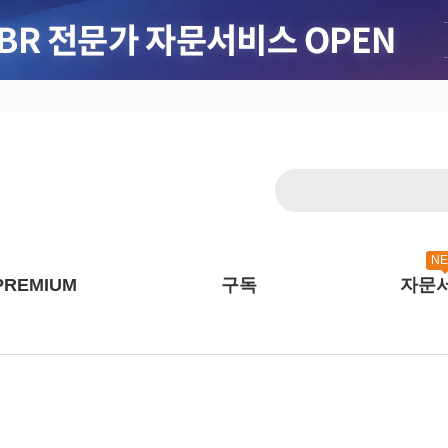
N
PREMIUM
구독
자문