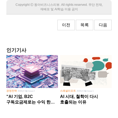
Copyright Ⓒ 동아비즈니스리뷰. All rights reserved. 무단 전재,
재배포 및 AI학습 이용 금지
이전
목록
다음
인기기사
경영전략
스페셜리포트
2026년 5월 Issue 2
2026년 8월 Issue 1
“AI 기업, B2C
AI 시대, 철학이 다시
구독요금제로는 수익 한계
호출되는 이유
다른 사업 없이 AI 성장에만
의존 땐 위기”