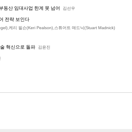
 부동산 임대사업 한계 못 넘어
김선우
어 전략 보인다
gel),케리 필슨(Keri Pealson),스튜어트 매드닉(Stuart Madnick)
기술 혁신으로 돌파
김윤진
민