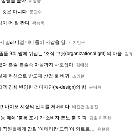
 성공률 높아
이종균
쁜 것은 아니다
문광수
이 더 잘 짠다
곽승욱
지 밀레니얼 대디들이 지갑을 열다
지민구
회 말에 뒤집는 ‘조직 그릿(organizational grit)’의 마술
김
뗐다 혼술-홈술족 마음까지 사로잡아
김태성
설계 혁신으로 반도체 산업 룰 바꿔
조명현
 경험 반영한 리디자인(re-design)의 힘
윤명환
기고 바이오 시장의 신뢰를 저버리다
배진건,김윤진
 폐쇄 ‘불통 조치’가 소비자 분노 불 지펴
김호,허주현
·직원들에게 갑질 ‘아메리칸 드림’이 와르르…
윤현종