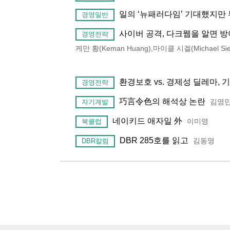
일의 ‘뉴패러다임’ 기대했지만
경영일반
사이버 공격, 다크웹을 알면 방
경영전략
케만 황(Keman Huang),마이클 시겔(Michael Sie
환경보호 vs. 경제성 딜레마, 
경영전략
巧言令色의 해석상 논란
김영
자기계발
네이키드 애자일 外
이미영
북클럽
DBR 285호를 읽고
김동영
DBR칼럼