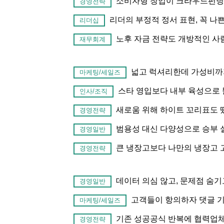
소비자형 창업이 크라우드펀딩
경영전략
리더의 부정적 정서 표현, 꼭 나
리더십
노후 자금 전략도 개방적인 사람
재무회계
넓고 럭셔리한데 가성비까
마케팅/세일즈
스타 영입보다 내부 육성으로 똘똘 9
인사/조직
새로움 위해 하이트 꼬리표도 
경영전략
범용성 대신 다양성으로 승부 
경영일반
큰 냉장고보다 나만의 냉장고 고객
경영전략
데이터 의심 않고, 문제점 숨
경영일반
고객들이 항의하자 댓글 기능
마케팅/세일즈
기존 성공공식 반복에 협력업체
경영전략