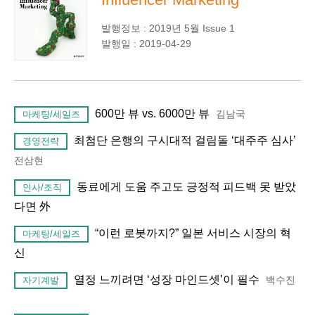
발행정보 : 2019년 5월 Issue 1
발행일 : 2019-04-29
600만 뷰 vs. 6000만 뷰
김남국
마케팅/세일즈
최첨단 은행의 구시대적 걸림돌 ‘대주주 심사’
경영전략
전삼현
동료에게 도움 주고도 긍정적 피드백 못 받았
인사/조직
다면 外
“이런 로봇까지?” 일본 서비스 시장의 혁
마케팅/세일즈
신
열정 느끼려면 ‘성장 마인드셋’이 필수
백수진
자기계발