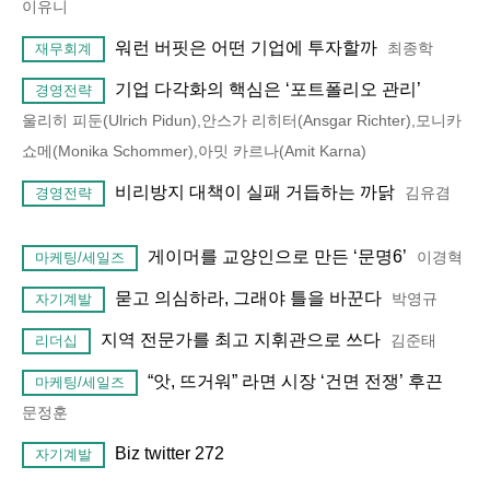
이유니
워런 버핏은 어떤 기업에 투자할까
최종학
재무회계
기업 다각화의 핵심은 ‘포트폴리오 관리’
경영전략
울리히 피둔(Ulrich Pidun),안스가 리히터(Ansgar Richter),모니카
쇼메(Monika Schommer),아밋 카르나(Amit Karna)
비리방지 대책이 실패 거듭하는 까닭
김유겸
경영전략
게이머를 교양인으로 만든 ‘문명6’
이경혁
마케팅/세일즈
묻고 의심하라, 그래야 틀을 바꾼다
박영규
자기계발
지역 전문가를 최고 지휘관으로 쓰다
김준태
리더십
“앗, 뜨거워” 라면 시장 ‘건면 전쟁’ 후끈
마케팅/세일즈
문정훈
Biz twitter 272
자기계발