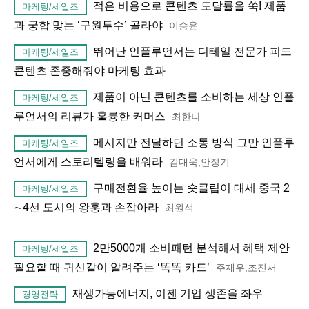
적은 비용으로 콘텐츠 도달률을 쑥! 제품
마케팅/세일즈
과 궁합 맞는 ‘구원투수’ 골라야
이승윤
뛰어난 인플루언서는 디테일 전문가 피드
마케팅/세일즈
콘텐츠 존중해줘야 마케팅 효과
제품이 아닌 콘텐츠를 소비하는 세상 인플
마케팅/세일즈
루언서의 리뷰가 훌륭한 커머스
최한나
메시지만 전달하던 소통 방식 그만 인플루
마케팅/세일즈
언서에게 스토리텔링을 배워라
김대욱,안정기
구매전환율 높이는 숏클립이 대세 중국 2
마케팅/세일즈
∼4선 도시의 왕훙과 손잡아라
최원석
2만5000개 소비패턴 분석해서 혜택 제안
마케팅/세일즈
필요할 때 귀신같이 알려주는 ‘똑똑 카드’
주재우,조진서
재생가능에너지, 이젠 기업 생존을 좌우
경영전략