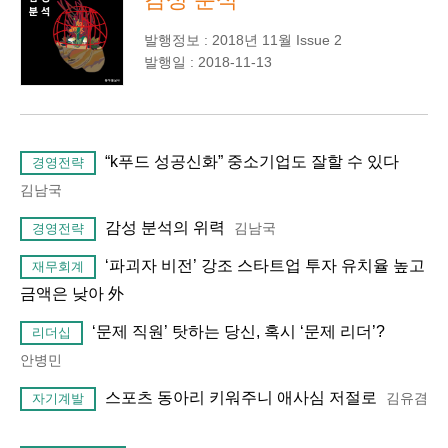
발행정보 : 2018년 11월 Issue 2
발행일 : 2018-11-13
“k푸드 성공신화” 중소기업도 잘할 수 있다
경영전략
김남국
감성 분석의 위력
김남국
경영전략
‘파괴자 비전’ 강조 스타트업 투자 유치율 높고
재무회계
금액은 낮아 外
‘문제 직원’ 탓하는 당신, 혹시 ‘문제 리더’?
리더십
안병민
스포츠 동아리 키워주니 애사심 저절로
김유겸
자기계발