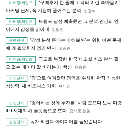
“구매후기 한 줄에 고객의 이런 속마음이”
마케팅/세일즈
마케팅 난제, 속 시원히 풀어주는 분석
신경식
트럼프 당선 예측했던 그 분석 인간의 언
마케팅/세일즈
어에서 감정을 읽어내
김범진
‘감성 분석 뜬다는데 해볼까’는 위험 어떤 문제
경영전략
에 왜 필요한지 정의 먼저
고승연
극도로 복잡한 한국어 소셜 버즈 분석 필
마케팅/세일즈
요 없는 데이터 잘 버리는 게 핵심
윤용찬
‘감’으로 여겨졌던 영역을 수치화 확장 가능한
경영전략
상상력, 새 비즈니스 기회
유재연
“좋아하는 것에 투자를” 사람 모으다 보니 마켓
경영전략
4.0 시대의 새 플랫폼으로 뜨다
장재웅,임일
독자 의견과 아이디어를 들었습니다
경영전략