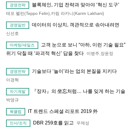
블록체인, 기업 전략과 맞아야 ‘혁신 도구’
경영전략
테포 펠린(Teppo Felin),카림 라카니(Karim Lakhani)
데이터의 이상치, 객관적으로 솎아내려면
경영일반
신선호
고객 눈으로 보니 “아하, 이런 기술 필요”
마케팅/세일즈
위기 닥칠 때 ‘파괴적 혁신’ 답을 찾다
이병주,장윤정
기술보다 ‘놀이’라는 업의 본질을 지키다
경영전략
이경혁
『장자』의 坐忘처럼… 나를 잊게 하는 기술
자기계발
박영규
IT 트렌드 스페셜 리포트 2019 外
북클럽
DBR 259호를 읽고
우제성
인사/조직