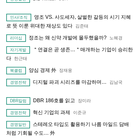
영조 VS. 사도세자, 살벌한 갈등의 시기 지혜
인사/조직
로 뜻 이룬 위대한 재상도 있다
김준태
정조는 왜 신약 개발에 몰두했을까?
노혜경
리더십
＂연결은 곧 생존…＂매개하는 기업이 승리한
자기계발
다
한근태
양심 경제 外
장재웅
북클럽
디지털 파괴 시리즈를 마감하며…
김남국
경영전략
DBR 186호를 읽고
장미라
DBR칼럼
혁신 기업의 과제
이준규
경영전략
스테레오 타입도 활용하기 나름 마일드 담배
경영일반
처럼 기회될 수도… 外