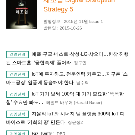
Strategy 5
발행정보 : 2015년 11월 Issue 1
발행일 : 2015-10-26
애플·구글·네스트·삼성·LG·샤오미…한참 진행
경영전략
된 스마트홈, ‘융합숙제’ 풀어라
정구민
IoT에 투자하고, 전문인력 키우고…지구촌 ‘스
경영전략
마트공장’ 열풍에 동승해야 한다
남수혁
IoT 기기 벌써 100억 대 거기 필요한 ‘똑똑한
경영전략
칩’ 수요만 봐도…
헤럴드 바우어 (Harald Bauer)
자율적 IoT와 시너지 낼 플랫폼 300억 IoT 디
경영전략
바이스로 ‘기회의 땅‘ 만든다
장윤정2
Biz Twitter
DBR
경영일반