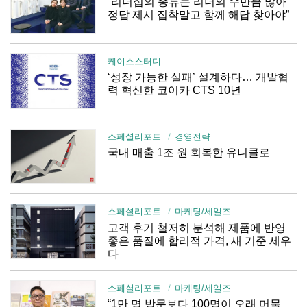
“리더십의 종류는 리더의 수만큼 많아
정답 제시 집착말고 함께 해답 찾아야”
케이스스터디
‘성장 가능한 실패’ 설계하다… 개발협
력 혁신한 코이카 CTS 10년
스페셜리포트
경영전략
국내 매출 1조 원 회복한 유니클로
스페셜리포트
마케팅/세일즈
고객 후기 철저히 분석해 제품에 반영
좋은 품질에 합리적 가격, 새 기준 세우
다
스페셜리포트
마케팅/세일즈
“1만 명 방문보다 100명이 오래 머물