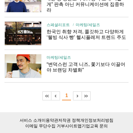
게” 판촉 아닌 커뮤니케이션에 집중하
라
스페셜리포트
마케팅/세일즈
한국인 취향 저격, 쫄깃하고 다양하게
‘웰빙 식사 빵’ 헬시플레저 트렌드 주도
마케팅/세일즈
“변덕스런 고객 니즈, 쫓기보다 이끌어
야 브랜딩 차별화”
1
서비스 소개
이용약관
저작권 정책
개인정보처리방침
이메일 무단수집 거부
사이트맵
기업교육 문의