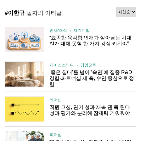
#이한규
필자의 아티클
인사/조직
자기계발
“뾰족한 육각형 인재가 살아남는 시대
AI가 대체 못할 한 가지 강점 키워야”
케이스스터디
경영전략
‘좋은 침대’를 넘어 ‘숙면’에 집중 R&D·
경험·파트너십 세 축, 수면 중심으로 정
렬
리더십
직원 코칭, 단기 성과 재촉 땐 독 된다
성과 평가와 분리해 잠재력 키워줘야
리더십