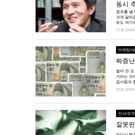
동시 
점포를 낼 
크게 달라
27호 (2009
마케팅/
짜증난
얼마 전 
가라는 것
25호 (2009
인사/조
잘못된
또다시 평