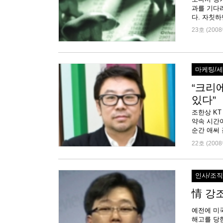
과를 기다
다. 자칫하
23호 (2008
마케팅/
“크리
있다”
조한상 K
약속 시간
22호 (2008
인사/조
情 강
예전에 미
해고를 당