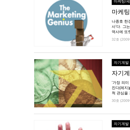
마케팅/
마케팅 
나종호 한
사’다. 그
역사에 또렷
32호 (2009
자기계발
자기계
‘가장 의미
진다(레지놀
척 관심을 
30호 (2009
자기계발