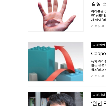
감정 
여러분은 감
만’ 성질
지 않아 ‘
29호 (2009
경영일반
Coope
독자 여러분께
있는 분은 많지
28호 (2009
경영전략
‘완전