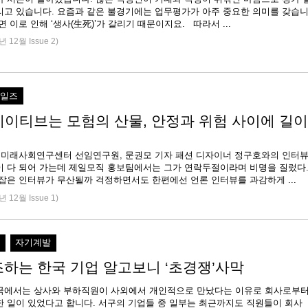
리고 있습니다. 요즘과 같은 불경기에는 업무평가가 아주 중요한 의미를 갖습
면 이로 인해 ‘생사(生死)’가 갈리기 때문이지요. 따라서 ...
년 12월 Issue 2)
세일즈
에이티브는 모험의 산물, 안정과 위험 사이에 길이
T 미래사회연구센터 선임연구원, 문권모 기자 패션 디자이너 정구호와의 인터
이 다 되어 가는데 제일모직 홍보팀에서는 그가 연락두절이라며 비명을 질렀다
순간 애써 잡은 인터뷰가 무산될까 걱정하면서도 한편에선 언론 인터뷰를 과감하게 ...
년 12월 Issue 1)
직
자기계발
조하는 한국 기업 알고보니 ‘초경쟁’사막
국에서는 상사와 부하직원이 사외에서 개인적으로 만났다는 이유로 회사로부
한 일이 있었다고 합니다. 서구의 기업들 중 일부는 최근까지도 직원들이 회사