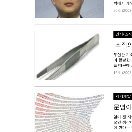
밖에서 개인
20호 (2008
인사/조
‘조직
우연한 기
이 활발한 
16호 (2008
자기계발
문명이
얼마 전 지
으면 생각이