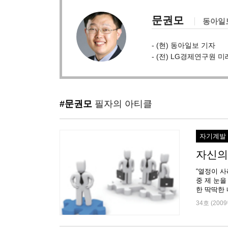
문권모
동아일
- (현) 동아일보 기자
- (전) LG경제연구원
#문권모
필자의 아티클
자기계발
자신의
“열정이 사라
중 제 눈을 
34호 (2009