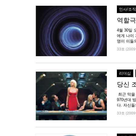
인사/조
역할극
4월 30일
에게 나이
명이 이들의
33호 (2009
리더십
당신 조직
최근 막을 내
970년대
다. 자신들
33호 (2009