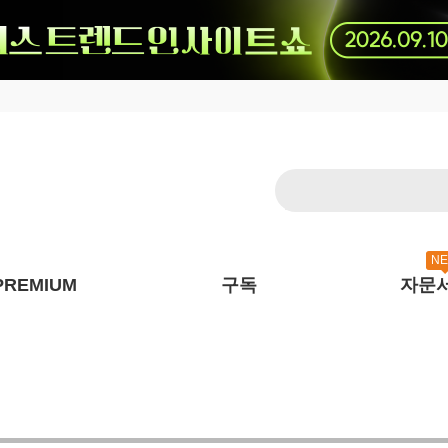
N
PREMIUM
구독
자문