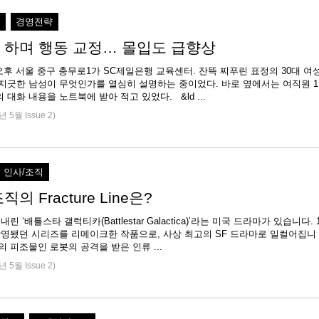
직
경영전략
 하며 행동 교정… 몰입도 급향상
 오후 서울 중구 충무로1가 SC제일은행 교육센터. 잔뜩 찌푸린 표정의 30대 여
 지긋한 남성이 무엇인가를 열심히 설명하는 중이었다. 바로 옆에서는 여직원 1
 대화 내용을 노트북에 받아 적고 있었다. &ld ...
년 5월 Issue 2)
인사/조직
의 Fracture Line은?
린 ‘배틀스타 갤럭티카(Battlestar Galactica)’라는 미국 드라마가 있습니다. 
 방영됐던 시리즈를 리메이크한 작품으로, 사상 최고의 SF 드라마로 일컬어집니
의 피조물인 로봇의 공격을 받은 인류 ...
년 5월 Issue 2)