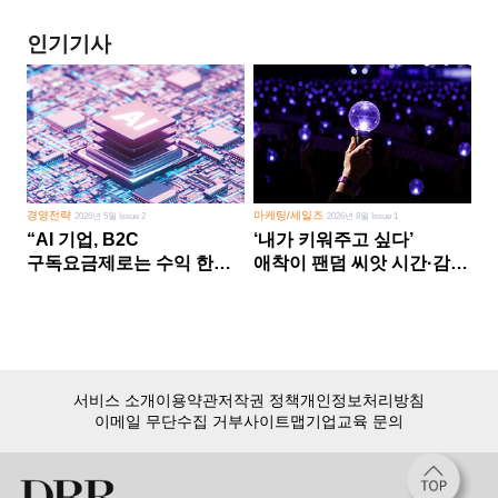
인기기사
경영전략
마케팅/세일즈
2026년 5월 Issue 2
2026년 8월 Issue 1
“AI 기업, B2C
‘내가 키워주고 싶다’
구독요금제로는 수익 한계
애착이 팬덤 씨앗 시간·감정
다른 사업 없이 AI 성장에만
쏟다 보면 ‘정체성
의존 땐 위기”
공동체’로
서비스 소개
이용약관
저작권 정책
개인정보처리방침
이메일 무단수집 거부
사이트맵
기업교육 문의