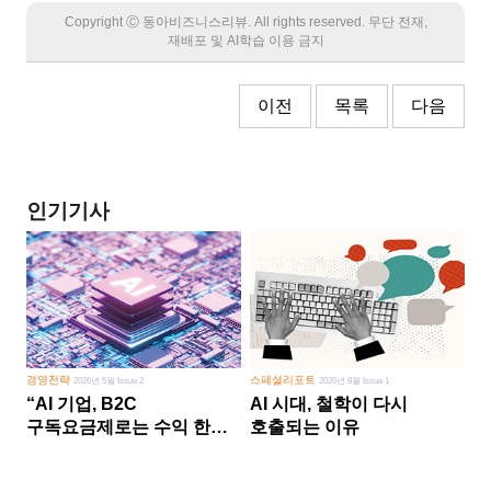
Copyright Ⓒ 동아비즈니스리뷰. All rights reserved. 무단 전재,
재배포 및 AI학습 이용 금지
이전
목록
다음
인기기사
경영전략
스페셜리포트
2026년 5월 Issue 2
2026년 8월 Issue 1
“AI 기업, B2C
AI 시대, 철학이 다시
구독요금제로는 수익 한계
호출되는 이유
다른 사업 없이 AI 성장에만
의존 땐 위기”