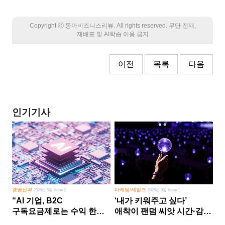
Copyright Ⓒ 동아비즈니스리뷰. All rights reserved. 무단 전재,
재배포 및 AI학습 이용 금지
이전
목록
다음
인기기사
경영전략
마케팅/세일즈
2026년 5월 Issue 2
2026년 8월 Issue 1
“AI 기업, B2C
‘내가 키워주고 싶다’
구독요금제로는 수익 한계
애착이 팬덤 씨앗 시간·감정
다른 사업 없이 AI 성장에만
쏟다 보면 ‘정체성