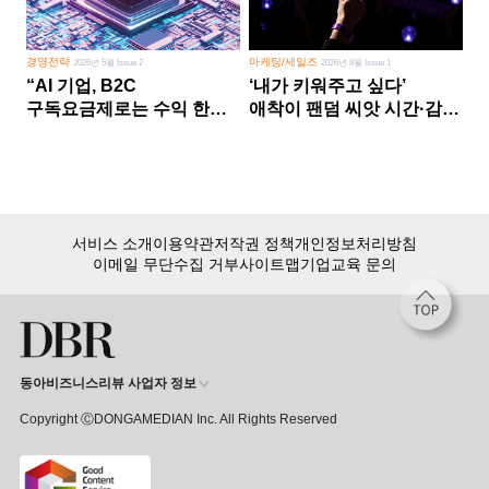
경영전략
마케팅/세일즈
2026년 5월 Issue 2
2026년 8월 Issue 1
“AI 기업, B2C
‘내가 키워주고 싶다’
구독요금제로는 수익 한계
애착이 팬덤 씨앗 시간·감정
다른 사업 없이 AI 성장에만
쏟다 보면 ‘정체성
의존 땐 위기”
공동체’로
서비스 소개
이용약관
저작권 정책
개인정보처리방침
이메일 무단수집 거부
사이트맵
기업교육 문의
동아비즈니스리뷰 사업자 정보
Copyright ⒸDONGAMEDIAN Inc. All Rights Reserved
회원 가입만 해도, DBR 월정액 서비스 첫 달 무료!
15,000여 건의 DBR 콘텐츠를
무제한으로 이용
하세요.