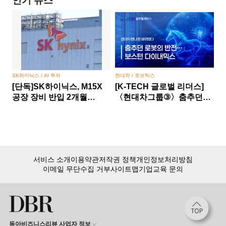
인기 뉴스
SK하이닉스 / AI 투자
현대차 / 로보틱스
[단독]SK하이닉스, M15X
[K-TECH 글로벌 리더스]
공장 장비 반입 2개월
〈현대차그룹③〉춤추던
당겼다… HBM 경쟁 승부수
로봇의 반전… 보스턴
다이내믹스, 현대차 만나 판
바뀌었다
서비스 소개
이용약관
저작권 정책
개인정보처리방침
이메일 무단수집 거부
사이트맵
기업교육 문의
동아비즈니스리뷰 사업자 정보