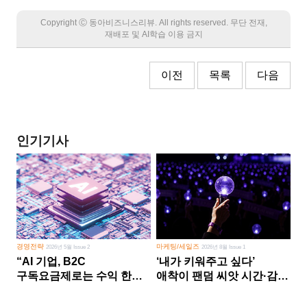
Copyright Ⓒ 동아비즈니스리뷰. All rights reserved. 무단 전재,
재배포 및 AI학습 이용 금지
이전
목록
다음
인기기사
경영전략
마케팅/세일즈
2026년 5월 Issue 2
2026년 8월 Issue 1
“AI 기업, B2C
‘내가 키워주고 싶다’
구독요금제로는 수익 한계
애착이 팬덤 씨앗 시간·감정
다른 사업 없이 AI 성장에만
쏟다 보면 ‘정체성
의존 땐 위기”
공동체’로