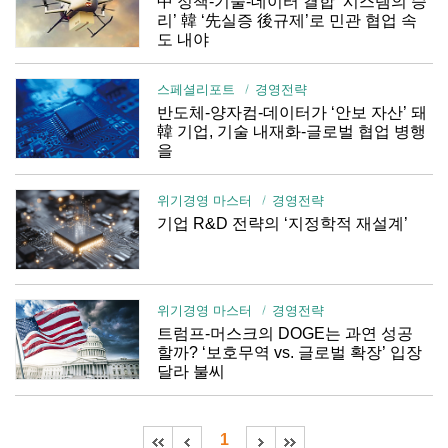
中 정책-기술-데이터 결합 ‘시스템의 승
리’ 韓 ‘先실증 後규제’로 민관 협업 속
도 내야
스페셜리포트
경영전략
반도체-양자컴-데이터가 ‘안보 자산’ 돼
韓 기업, 기술 내재화-글로벌 협업 병행
을
위기경영 마스터
경영전략
기업 R&D 전략의 ‘지정학적 재설계’
위기경영 마스터
경영전략
트럼프-머스크의 DOGE는 과연 성공
할까? ‘보호무역 vs. 글로벌 확장’ 입장
달라 불씨
1