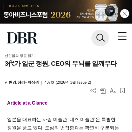
신현암의 정원 읽기
3代가 일군 정원, CEO의 우뇌를 일깨우다
신현암,정리=백상경
|
437호 (2026년 3월 Issue 2)
Article at a Glance
일본을 대표하는 사립 미술관 ‘네즈 미술관’은 특별한
정원을 품고 있다. 도심의 번잡함과는 확연히 구분되는