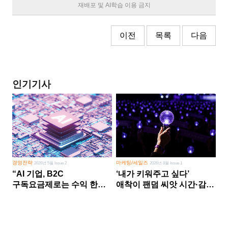
재배포 및 AI학습 이용 금지
이전
목록
다음
인기기사
경영전략
마케팅/세일즈
2026년 5월 Issue 2
2026년 8월 Issue 1
“AI 기업, B2C
‘내가 키워주고 싶다’
구독요금제로는 수익 한계
애착이 팬덤 씨앗 시간·감정
다른 사업 없이 AI 성장에만
쏟다 보면 ‘정체성
의존 땐 위기”
공동체’로