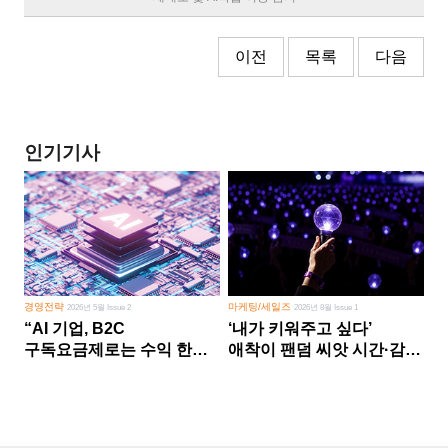
이전
목록
다음
인기기사
경영전략
마케팅/세일즈
2026년 5월 Issue 2
2026년 8월 Issue 1
“AI 기업, B2C
‘내가 키워주고 싶다’
구독요금제로는 수익 한계
애착이 팬덤 씨앗 시간·감정
다른 사업 없이 AI 성장에만
쏟다 보면 ‘정체성
의존 땐 위기”
공동체’로