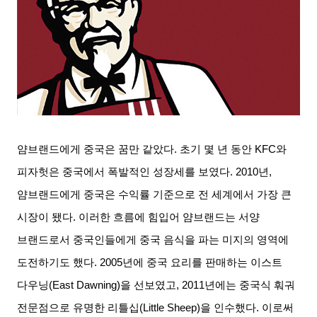
얌브랜드에게 중국은 꿈만 같았다
.
초기 몇 년 동안
KFC
와
피자헛은 중국에서 폭발적인 성장세를 보였다
. 2010
년
,
얌브랜드에게 중국은 수익률 기준으로 전 세계에서 가장 큰
시장이 됐다
.
이러한 흐름에 힘입어 얌브랜드는 서양
브랜드로서 중국인들에게 중국 음식을 파는 미지의 영역에
도전하기도 했다
. 2005
년에 중국 요리를 판매하는 이스트
다우닝
(East Dawning)
을 선보였고
, 2011
년에는 중국식 훠궈
전문점으로 유명한 리틀십
(Little Sheep)
을 인수했다
.
이로써