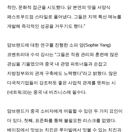
착안
,
문화적 접근을 시도했다
.
닭 본연의 맛을 서양식
패스트푸드점 스타일로 풀어냈다
.
그들은 지역 특선 메뉴를
개발해 즉각적인 성공을 거두기도 했다
.”
얌브랜드에 대한 연구를 진행한 소피 양
(Sophie Yang)
코벤트리대 수석 강사는
“
그들은 직원 관리와 훈련에 많은
관심을 기울였으며 중국 내 관영 파트너들과 손잡고
지방정부와의 관계 구축에도 노력했다
”
라고 밝혔다
.
많은
다국적기업들이 강조하듯 좋은 사업적 관계를 뜻하는 시
(
네트워크
)
는 중국 내 비즈니스에 필수다
.
얌브랜드가 중국 소비자에게 어필할 수 있던 두 가지 요인이
더 있다
.
첫째
,
표준화를 통해 불필요한 리스크를 없앴다
.
베이징에서 맛보는 치킨은 루이빌에서 맛볼 수 있는 치킨과