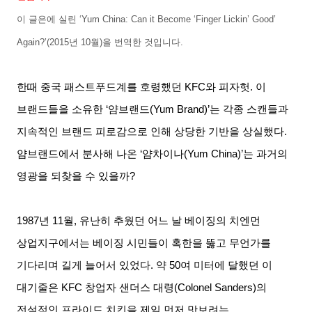
이 글은에 실린
‘Yum China: Can it Become ‘Finger Lickin’ Good’
Again?’(2015
년
10
월
)
을 번역한 것입니다
.
한때 중국 패스트푸드계를 호령했던
KFC
와 피자헛
.
이
브랜드들을 소유한
‘
얌브랜드
(Yum Brand)’
는 각종 스캔들과
지속적인 브랜드 피로감으로 인해 상당한 기반을 상실했다
.
얌브랜드에서 분사해 나온
‘
얌차이나
(Yum China)’
는 과거의
영광을 되찾을 수 있을까
?
1987
년
11
월
,
유난히 추웠던 어느 날 베이징의 치엔먼
상업지구에서는 베이징 시민들이 혹한을 뚫고 무언가를
기다리며 길게 늘어서 있었다
.
약
50
여 미터에 달했던 이
대기줄은
KFC
창업자 샌더스 대령
(Colonel Sanders)
의
전설적인 프라이드 치킨을 제일 먼저 맛보려는