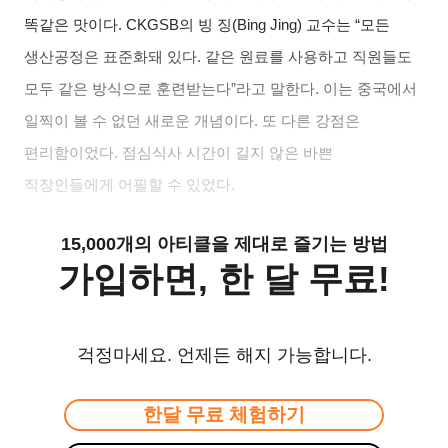
똑같은 맛이다
. CKGSB
의 빙 징
(Bing Jing)
교수는
“
모든
생산공정은 표준화돼 있다
.
같은 원료를 사용하고 직원들도
모두 같은 방식으로 훈련받는다
”
라고 말한다
.
이는 중국에서
일찍이 볼 수 없던 새로운 개념이다
.
또 다른 강점은
편리함이었다
.
점심식사 시간이 길지 않은 바쁜
직장인들에게 어필할 수 있었다
.
15,000개의 아티클을 제대로 즐기는 방법
가입하면, 한 달 무료!
걱정마세요. 언제든 해지 가능합니다.
한달 무료 체험하기