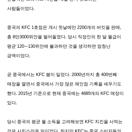
사람들이었다
.
중국의
KFC 1
호점은 개시 첫날에만
2200
개의 버킷을 판매
,
총
8
만
3000
위안을 벌어들였다
.
당시 직장인의 한 달 월급이
평균
120∼130
위안에 불과하던 것을 생각하면 엄청난
금액이었다
.
곧 중국에서는
KFC
붐이 일었다
. 2000
년까지 총
400
번째
매장을 열면서 중국에서 가장 많은 체인점 기록을 세우기도
했다
. 2015
년 기준으로 현재 중국에는
4889
개의
KFC
매장이
있다
.
당시 중국의 평균 월 소득을 고려해보면
KFC
치킨을 사먹는
것은 사치스러운 일이었다
.
하지만
KFC
는 중국 소비자들의