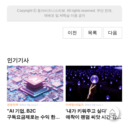
Copyright Ⓒ 동아비즈니스리뷰. All rights reserved. 무단 전재,
재배포 및 AI학습 이용 금지
이전
목록
다음
인기기사
경영전략
마케팅/세일즈
2026년 5월 Issue 2
2026년 8월 Issue 1
“AI 기업, B2C
‘내가 키워주고 싶다’
구독요금제로는 수익 한계
애착이 팬덤 씨앗 시간·감정
다른 사업 없이 AI 성장에만
쏟다 보면 ‘정체성