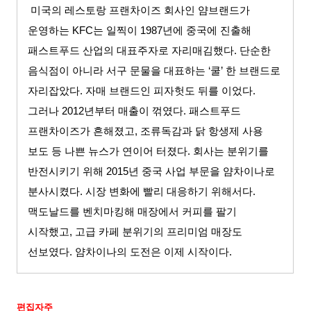
미국의 레스토랑 프랜차이즈 회사인 얌브랜드가
운영하는
KFC
는 일찍이
1987
년에 중국에 진출해
패스트푸드 산업의 대표주자로 자리매김했다
.
단순한
음식점이 아니라 서구 문물을 대표하는
‘
쿨
’
한 브랜드로
자리잡았다
.
자매 브랜드인 피자헛도 뒤를 이었다
.
그러나
2012
년부터 매출이 꺾였다
.
패스트푸드
프랜차이즈가 흔해졌고
,
조류독감과 닭 항생제 사용
보도 등 나쁜 뉴스가 연이어 터졌다
.
회사는 분위기를
반전시키기 위해
2015
년 중국 사업 부문을 얌차이나로
분사시켰다
.
시장 변화에 빨리 대응하기 위해서다
.
맥도날드를 벤치마킹해 매장에서 커피를 팔기
시작했고
,
고급 카페 분위기의 프리미엄 매장도
선보였다
.
얌차이나의 도전은 이제 시작이다
.
편집자주