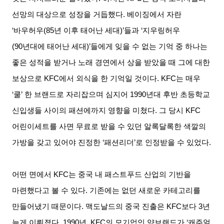
선망의 대상으로 성장을 거듭했다
.
베이징에서 자란
‘
바우허우
(85
년 이후 태어난 세대
)’
들과
‘
지우링허우
(90
년대에 태어난 세대
)’
들에게 잊을 수 없는 기억 중 하나는
좋은 성적을 받거나 노래 경연에서 상을 받았을 때 그에 대한
보상으로
KFC
에서 외식을 한 기억일 것이다
. KFC
는 매우
‘
쿨
’
한 브랜드로 자리잡으며 심지어
1990
년대 후반 초등학교
신입생들 사이의 패션에까지 영향을 미쳤다
.
그 당시
KFC
어린이세트를 사면 무료로 받을 수 있던 알록달록한 색깔의
가방을 갖고 있어야 진정한
‘
패션리더
’
로 인정받을 수 있었다
.
어떤 면에서
KFC
는 중국 내 패스트푸드 산업의 기반을
마련했다고 볼 수 있다
.
기존에는 없던 새로운 카테고리를
만들어냈기 때문이다
.
맥도날드의 중국 진출은
KFC
보다
3
년
늦게 이뤄졌다
. 1990
년
, KFC
의 모기업인 얌브랜드가
‘
캐주얼