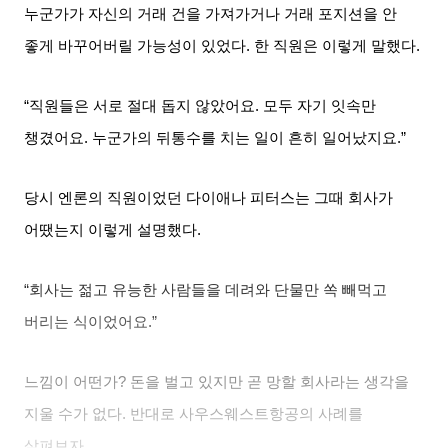
누군가가 자신의 거래 건을 가져가거나 거래 포지션을 안
좋게 바꾸어버릴 가능성이 있었다
.
한 직원은 이렇게 말했다
.
“직원들은 서로 절대 돕지 않았어요
.
모두 자기 잇속만
챙겼어요
.
누군가의 뒤통수를 치는 일이 흔히 일어났지요
.”
당시 엔론의 직원이었던 다이애나 피터스는 그때 회사가
어땠는지 이렇게 설명했다
.
“회사는 젊고 유능한 사람들을 데려와 단물만 쏙 빼먹고
버리는 식이었어요
.”
느낌이 어떤가
?
돈을 벌고 있지만 곧 망할 회사라는 생각을
지울 수가 없다
.
반대로 사우스웨스트항공의 사례를
살펴보자
.