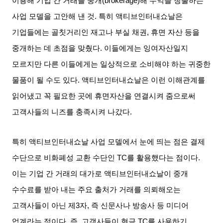
이용해 기업 간 거래를 중개
(brokerage)
해 수익을 창출하는
사업 모델을 고안해 낸 것
.
특히 액티브인터내쇼날은
기업들에는 골칫거리인 재고나 부실 채권
,
휴면 자산 등을
중개하는 데 초점을 맞췄다
.
이들에게는 잉여자산일지
모르지만 다른 이들에게는 일상적으로 소비해야 하는 귀중한
물품이 될 수도 있다
.
액티브인터내쇼날은 이런 이해관계를
읽어냈고 꼭 필요한 곳에 휴면자산을 연결시켜 줌으로써
고객사들의 니즈를 충족시켜 나갔다
.
특히 액티브인터내쇼날 사업 모델에서 눈에 띄는 점은 결제
수단으로 비화폐성 교환 수단인
TC
를 활용했다는 점이다
.
이는 기업 간 거래의 대가로 액티브인터내쇼날이 중개
수수료를 받아 내는 주요 출처가 거래를 의뢰해오는
고객사들이 아닌 제
3
자
,
즉 신문사나 방송사 등 미디어
업계라는 점이다
.
즉
,
고객사들이 현금
TC
를 사용하기