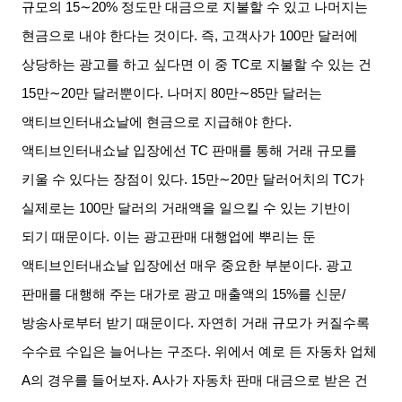
규모의
15∼20%
정도만 대금으로 지불할 수 있고 나머지는
현금으로 내야 한다는 것이다
.
즉
,
고객사가
100
만 달러에
상당하는 광고를 하고 싶다면 이 중
TC
로 지불할 수 있는 건
15
만
∼20
만 달러뿐이다
.
나머지
80
만
∼85
만 달러는
액티브인터내쇼날에 현금으로 지급해야 한다
.
액티브인터내쇼날 입장에선
TC
판매를 통해 거래 규모를
키울 수 있다는 장점이 있다
. 15
만
∼20
만 달러어치의
TC
가
실제로는
100
만 달러의 거래액을 일으킬 수 있는 기반이
되기 때문이다
.
이는 광고판매 대행업에 뿌리는 둔
액티브인터내쇼날 입장에선 매우 중요한 부분이다
.
광고
판매를 대행해 주는 대가로 광고 매출액의
15%
를 신문
/
방송사로부터 받기 때문이다
.
자연히 거래 규모가 커질수록
수수료 수입은 늘어나는 구조다
.
위에서 예로 든 자동차 업체
A
의 경우를 들어보자
. A
사가 자동차 판매 대금으로 받은 건