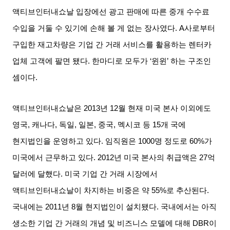
액티브인터내쇼날 입장에선 광고 판매에 따른 중개 수수료
수입을 거둘 수 있기에 손해 볼 게 없는 장사였다
. A
사로부터
구입한 재고차량은 기업 간 거래 서비스를 활용하는 렌터카
업체 고객에 팔면 됐다
.
한마디로 모두가
‘
윈윈
’
하는 구조인
셈이다
.
액티브인터내쇼날은
2013
년
12
월 현재 미국 본사 이외에도
영국
,
캐나다
,
독일
,
일본
,
중국
,
멕시코 등
15
개 국에
현지법인을 운영하고 있다
.
임직원은
1000
명 정도로
60%
가
미국에서 근무하고 있다
. 2012
년 미국 본사의 취급액은
27
억
달러에 달했다
.
미국 기업 간 거래 시장에서
액티브인터내쇼날이 차지하는 비중은 약
55%
로 추산된다
.
국내에는
2011
년
8
월 현지법인이 설치됐다
.
국내에서는 아직
생소한 기업 간 거래의 개념 및 비즈니스 모델에 대해
DBR
이