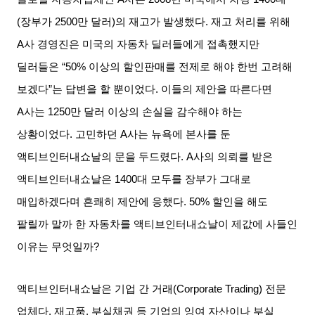
(
장부가
2500
만 달러
)
의 재고가 발생했다
.
재고 처리를 위해
A
사 경영진은 미국의 자동차 딜러들에게 접촉했지만
딜러들은
“50%
이상의 할인판매를 전제로 해야 한번 고려해
보겠다
”
는 답변을 할 뿐이었다
.
이들의 제안을 따른다면
A
사는
1250
만 달러 이상의 손실을 감수해야 하는
상황이었다
.
고민하던
A
사는 뉴욕에 본사를 둔
액티브인터내쇼날의 문을 두드렸다
. A
사의 의뢰를 받은
액티브인터내쇼날은
1400
대 모두를 장부가 그대로
매입하겠다며 흔쾌히 제안에 응했다
. 50%
할인을 해도
팔릴까 말까 한 자동차를 액티브인터내쇼날이 제값에 사들인
이유는 무엇일까
?
액티브인터내쇼날은 기업 간 거래
(Corporate Trading)
전문
업체다
.
재고품
,
부실채권 등 기업의 잉여 자산이나 부실