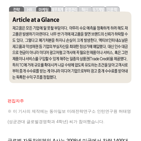
편집자주
※
이
기사의
제작에는
동아일보
미래전략연구소
인턴연구원
허태영
(
성균관대
글로벌경영학과
4
학년
)
씨가
참여했습니다
.
글로벌 자동차업체인
A
사는
2008
년 미국에서 차량
1400
대