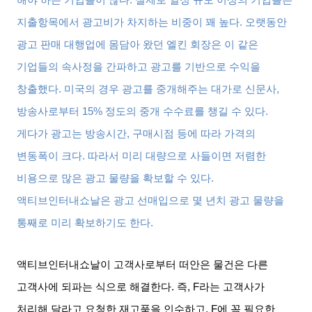
해야 하는 기업들이 많다
.
실제로 일정 규모 이상의 기업들은
지출항목에서 광고비가 차지하는 비중이 꽤 높다
.
오랫동안
광고 판매 대행업에 몸담아 왔던 엘킨 회장은 이 같은
기업들의 속사정을 간파하고 광고를 기반으로 수익을
창출했다
.
미국의 경우 광고를 중개해주는 대가로 신문사
,
방송사로부터
15%
정도의 중개 수수료를 챙길 수 있다
.
게다가 광고는 방송시간
,
구매시점 등에 따라 가격의
변동폭이 크다
.
따라서 미리 대량으로 사들이면 저렴한
비용으로 많은 광고 물량을 확보할 수 있다
.
액티브인터내쇼날은 광고 선매입으로 몇 년치 광고 물량을
통째로 미리 확보하기도 한다
.
액티브인터내쇼날이 고객사로부터 떠안은 물건은 다른
고객사에 되파는 식으로 해결한다
.
즉
, F
라는 고객사가
처리해 달라고 요청한 재고품을 인수하고
, F
에 꼭 필요한