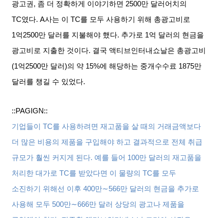
광고권
,
좀 더 정확하게 이야기하면
2500
만 달러어치의
TC
였다
. A
사는 이
TC
를 모두 사용하기 위해 총광고비로
1
억
2500
만 달러를 지불해야 했다
.
추가로
1
억 달러의 현금을
광고비로 지출한 것이다
.
결국 액티브인터내쇼날은 총광고비
(1
억
2500
만 달러
)
의 약
15%
에 해당하는 중개수수료
1875
만
달러를 챙길 수 있었다
.
::PAGIGN::
기업들이
TC
를 사용하려면 재고품을 살 때의 거래금액보다
더 많은 비용의 제품을 구입해야 하고 결과적으로 전체 취급
규모가 훨씬 커지게 된다
.
예를 들어
100
만 달러의 재고품을
처리한 대가로
TC
를 받았다면 이 물량의
TC
를 모두
소진하기 위해선 이후
400
만
∼566
만 달러의 현금을 추가로
사용해 모두
500
만
∼666
만 달러 상당의 광고나 제품을