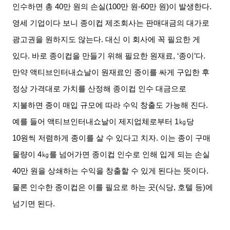
인수하면 총
40
만 원의 손실
(100
만 원
-60
만 원
)
이 발생한다
.
영세 기업이다 보니 종이컵 제조회사는 판매대금의 대가로
광고권을 원하지도 않는다
.
대신 이 회사에 꼭 필요한 게
있다
.
바로 종이컵을 만들기 위해 필요한 원재료
, ‘
종이
’
다
.
만약 액티브인터내쇼날이 원재료인 종이를 싸게 구입한 후
정상 가격대로 가치를 산정해 종이컵 인수 대금으로
지불하면 종이 매입 규모에 따라 수익 창출도 가능해 진다
.
예를 들어 액티브인터내쇼날이 제지업체로부터
1
㎏당
10
원씩 저렴하게 종이를 살 수 있다고 치자
.
이는 종이 구매
물량이
4
㎏를 넘어가면 종이컵 인수로 인해 입게 되는 손실
40
만 원을 상쇄하는 수익을 창출할 수 있게 된다는 뜻이다
.
물론 인수한 종이컵은 이를 필요로 하는 곳
(
식당
,
호텔 등
)
에
넘기면 된다
.