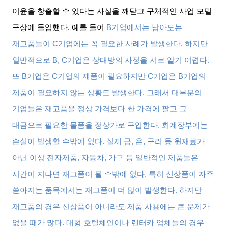
이윤을 창출할 수 있다는 사실을 깨닫고 구체적인 사업 모델
구상에 돌입했다
.
예를 들어
B
기업에서는 남아도는
재고품들이
C
기업에는 꼭 필요한 사례가 발생한다
.
하지만
일반적으로
B, C
기업은 상대방의 사정을 서로 알기 어렵다
.
또
B
기업은
C
기업의 제품이 필요하지만
C
기업은
B
기업의
제품이 필요하지 않는 상황도 발생한다
.
그래서 대부분의
기업들은 재고품을 정상 가격보다 싼 가격에 팔고 그
대금으로 필요한 물품을 정상가로 구입한다
.
회계장부에는
손실이 발생할 수밖에 없다
.
실제 금
,
은
,
구리 등 원재료가
아닌 이상 전자제품
,
자동차
,
가구 등 일반적인 제품들은
시간이 지나면 재고품이 될 수밖에 없다
.
특히 신상품이 자주
쏟아지는 품목에서는 재고품이 더 많이 발생한다
.
하지만
재고품의 경우 신상품이 아니라도 제품 사용에는 큰 문제가
없을 때가 많다
.
대형 호텔체인이나 렌터카 업체들의 경우