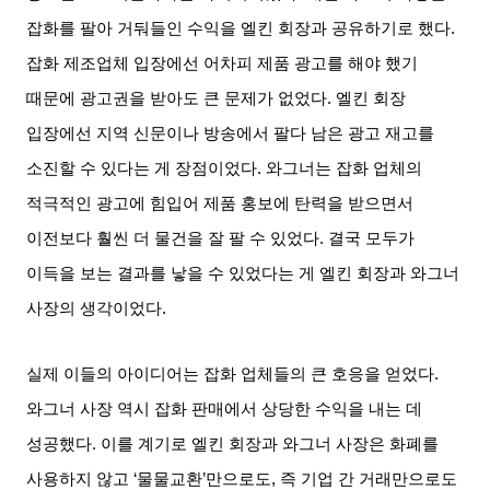
잡화를 팔아 거둬들인 수익을 엘킨 회장과 공유하기로 했다
.
잡화 제조업체 입장에선 어차피 제품 광고를 해야 했기
때문에 광고권을 받아도 큰 문제가 없었다
.
엘킨 회장
입장에선 지역 신문이나 방송에서 팔다 남은 광고 재고를
소진할 수 있다는 게 장점이었다
.
와그너는 잡화 업체의
적극적인 광고에 힘입어 제품 홍보에 탄력을 받으면서
이전보다 훨씬 더 물건을 잘 팔 수 있었다
.
결국 모두가
이득을 보는 결과를 낳을 수 있었다는 게 엘킨 회장과 와그너
사장의 생각이었다
.
실제 이들의 아이디어는 잡화 업체들의 큰 호응을 얻었다
.
와그너 사장 역시 잡화 판매에서 상당한 수익을 내는 데
성공했다
.
이를 계기로 엘킨 회장과 와그너 사장은 화폐를
사용하지 않고
‘
물물교환
’
만으로도
,
즉 기업 간 거래만으로도