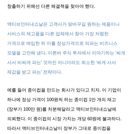
창출하기 위해선 다른 해결책을 찾아야 했다
.
액티브인터내쇼날은 고객사가 맞바꾸길 원하는 제품이나
서비스의 재고품을 다른 업체에서 찾아 가장 저렴한
가격으로 매입한 뒤 이를 정상가격으로 되파는 비즈니스
모델을 고안해 냈다
.
이른바 주식 투자에서 이야기하는
‘
싸게
사서 비싸게 파는
’
것까진 아니더라도 최소한
‘
싸게 사서
제값을 받고 파는
’
전략이다
.
예를 들어 종이컵을 만드는 회사가 있다고 치자
.
이 기업이
하나에 정상 가격이
100
원씩 하는 종이컵
1
만 개의 재고
(
장부가
100
만 원
)
를 처분해달라고 액티브인터내쇼날에
의뢰했다
.
이 종이컵의 시장 가치는 개당
60
원에 불과하다
.
따라서 액티브인터내쇼날이 장부가 그대로 종이컵을