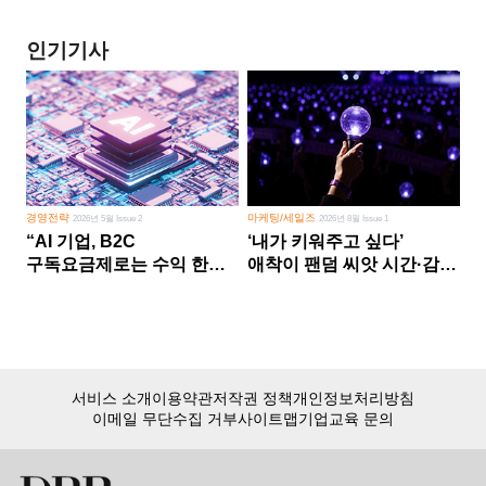
인기기사
경영전략
마케팅/세일즈
2026년 5월 Issue 2
2026년 8월 Issue 1
“AI 기업, B2C
‘내가 키워주고 싶다’
구독요금제로는 수익 한계
애착이 팬덤 씨앗 시간·감정
다른 사업 없이 AI 성장에만
쏟다 보면 ‘정체성
의존 땐 위기”
공동체’로
서비스 소개
이용약관
저작권 정책
개인정보처리방침
이메일 무단수집 거부
사이트맵
기업교육 문의