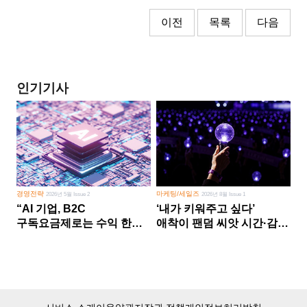
이전
목록
다음
인기기사
경영전략
마케팅/세일즈
2026년 5월 Issue 2
2026년 8월 Issue 1
“AI 기업, B2C
‘내가 키워주고 싶다’
구독요금제로는 수익 한계
애착이 팬덤 씨앗 시간·감정
다른 사업 없이 AI 성장에만
쏟다 보면 ‘정체성
의존 땐 위기”
공동체’로