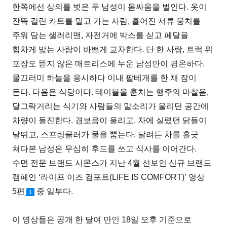
한쪽에선 상의를 벗은 두 남성이 몸싸움을 벌인다. 옷이
잔뜩 걸린 카트를 밀고 가는 사람, 흩어진 서류 뭉치를
주워 담는 샐러리맨, 자전거에 박스를 싣고 페달을
힘차게 밟는 사람이 바쁘게 교차한다. 단 한 사람, 트럭 위
포장도 뜯지 않은 매트리스에 누운 남성만이 평온하다.
물끄러미 하늘을 응시하다 이내 팔베개를 한 채 잠이
든다. 다음은 식당이다. 테이블을 훔치는 행주의 마찰음,
달그락거리는 식기와 사람들의 말소리가 울리던 공간에
차량이 돌진한다. 경보음이 울리고, 차에 실렸던 닭들이
날뛰고, 스프링클러가 물을 뿜는다. 달려든 차를 흘긋
쳐다본 남성은 무심히 후드를 쓰고 식사를 이어간다.
수면 전문 브랜드 시몬스가 지난 4월 선보인 신규 브랜드
캠페인 ‘라이프 이즈 컴포트(LIFE IS COMFORT)’ 영상
5편
중 일부다.
1
이 영상들은 공개 한 달여 만인 18일 오후 기준으로