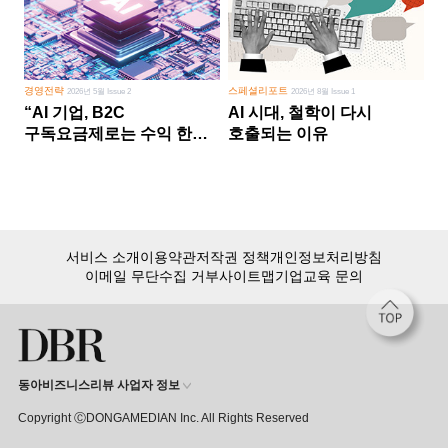
경영전략
스페셜리포트
2026년 5월 Issue 2
2026년 8월 Issue 1
“AI 기업, B2C
AI 시대, 철학이 다시
구독요금제로는 수익 한계
호출되는 이유
다른 사업 없이 AI 성장에만
의존 땐 위기”
서비스 소개
이용약관
저작권 정책
개인정보처리방침
이메일 무단수집 거부
사이트맵
기업교육 문의
동아비즈니스리뷰 사업자 정보
Copyright ⒸDONGAMEDIAN Inc. All Rights Reserved
회원 가입만 해도, DBR 월정액 서비스 첫 달 무료!