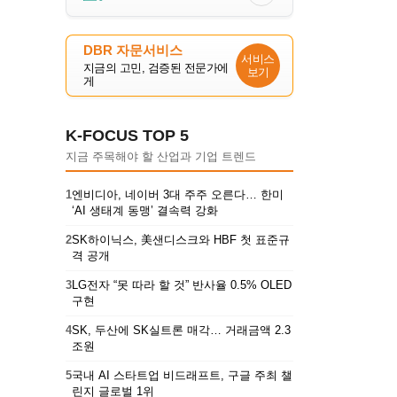
DBR 자문서비스
서비스
지금의 고민, 검증된 전문가에
보기
게
K-FOCUS TOP 5
지금 주목해야 할 산업과 기업 트렌드
1
엔비디아, 네이버 3대 주주 오른다… 한미
‘AI 생태계 동맹’ 결속력 강화
2
SK하이닉스, 美샌디스크와 HBF 첫 표준규
격 공개
3
LG전자 “못 따라 할 것” 반사율 0.5% OLED
구현
4
SK, 두산에 SK실트론 매각… 거래금액 2.3
조원
5
국내 AI 스타트업 비드래프트, 구글 주최 챌
린지 글로벌 1위