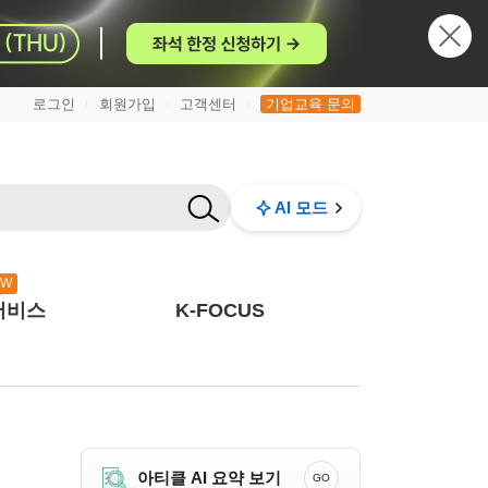
로그인
회원가입
고객센터
기업교육 문의
|
|
|
AI 모드
EW
서비스
K-FOCUS
아티클 AI 요약 보기
GO