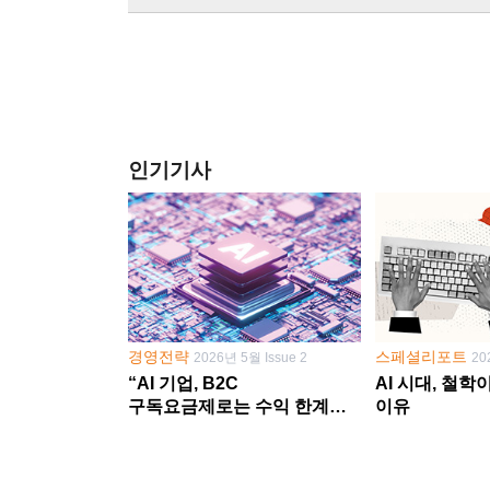
인기기사
경영전략
스페셜리포트
2026년 5월 Issue 2
20
“AI 기업, B2C
AI 시대, 철
구독요금제로는 수익 한계
이유
다른 사업 없이 AI 성장에만
의존 땐 위기”