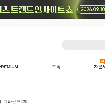
N
PREMIUM
구독
자문
간 ‘그라운드220’