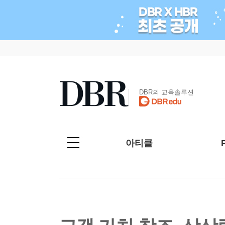
DBR의 교육솔루션
아티클