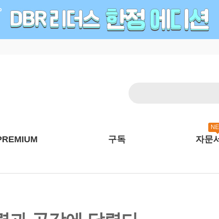
N
PREMIUM
구독
자문