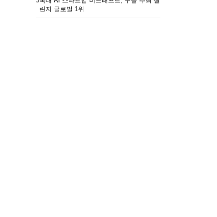
5
국내 AI 스타트업 비드래프트, 구글 주최 챌
린지 글로벌 1위