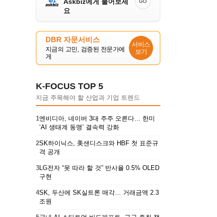
Askbiz에게 물어보세
GO
요
DBR 자문서비스
서비스
지금의 고민, 검증된 전문가에
보기
게
K-FOCUS TOP 5
지금 주목해야 할 산업과 기업 트렌드
1
엔비디아, 네이버 3대 주주 오른다… 한미
‘AI 생태계 동맹’ 결속력 강화
2
SK하이닉스, 美샌디스크와 HBF 첫 표준규
격 공개
3
LG전자 “못 따라 할 것” 반사율 0.5% OLED
구현
4
SK, 두산에 SK실트론 매각… 거래금액 2.3
조원