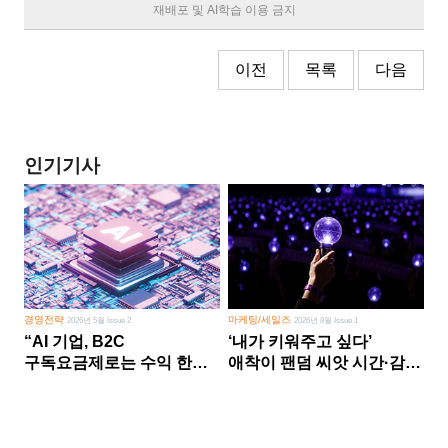
재배포 및 AI학습 이용 금지
이전
목록
다음
인기기사
경영전략
마케팅/세일즈
2026년 5월 Issue 2
2026년 8월 Issue 1
“AI 기업, B2C
‘내가 키워주고 싶다’
구독요금제로는 수익 한계
애착이 팬덤 씨앗 시간·감정
다른 사업 없이 AI 성장에만
쏟다 보면 ‘정체성
의존 땐 위기”
공동체’로