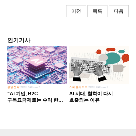
이전
목록
다음
인기기사
경영전략
스페셜리포트
2026년 5월 Issue 2
2026년 8월 Issue 1
“AI 기업, B2C
AI 시대, 철학이 다시
구독요금제로는 수익 한계
호출되는 이유
다른 사업 없이 AI 성장에만
의존 땐 위기”