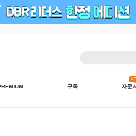
N
PREMIUM
구독
자문