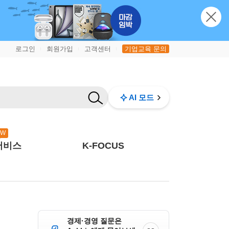
로그인
회원가입
고객센터
기업교육 문의
|
|
|
AI 모드
EW
서비스
K-FOCUS
경제·경영 질문은