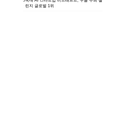
5
국내 AI 스타트업 비드래프트, 구글 주최 챌
린지 글로벌 1위