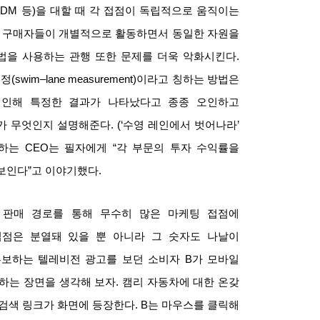
, DM
등
)
을 대할 때 각 접점이 독립적으로 움직이는
 구매자들이 개별적으로 활동하면서 동일한 자원을
법을 사용하는 관행 또한 문제를 더욱 악화시킨다
.
측정
(swim–lane measurement)
이라고 칭하는 방법은
 인해 특정한 결과가 나타났다고 종종 오인하고
가 무엇인지 설명해준다
. (‘
수영 레인에서 벗어나라
’
일하는
CEO
는 필자에게
“
각 부문의 투자 수익률을
 보인다
”
고 이야기했다
.
 판매 경로를 통해 무수히 많은 마케팅 접점에
점은 분열돼 있을 뿐 아니라 그 숫자도 나날이
홍보하는 텔레비전 광고를 보던 소비자
B
가 모바일
하는 장면을 생각해 보자
.
캠리 자동차에 대한 온갖
 검색 링크가 화면에 등장한다
. B
는 마우스를 클릭해