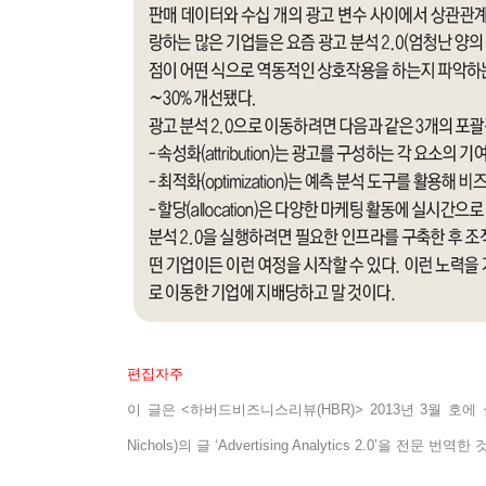
편집자주
이 글은
<
하버드비즈니스리뷰
(HBR)> 2013
년
3
월 호에
Nichols)
의 글
‘Advertising Analytics 2.0’
을 전문 번역한 