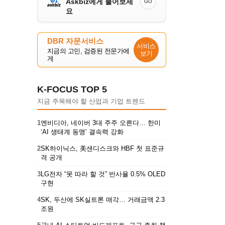
Askbiz에게 물어보세
GO
요
DBR 자문서비스
서비스
지금의 고민, 검증된 전문가에
보기
게
K-FOCUS TOP 5
지금 주목해야 할 산업과 기업 트렌드
1
엔비디아, 네이버 3대 주주 오른다… 한미
‘AI 생태계 동맹’ 결속력 강화
2
SK하이닉스, 美샌디스크와 HBF 첫 표준규
격 공개
3
LG전자 “못 따라 할 것” 반사율 0.5% OLED
구현
4
SK, 두산에 SK실트론 매각… 거래금액 2.3
조원