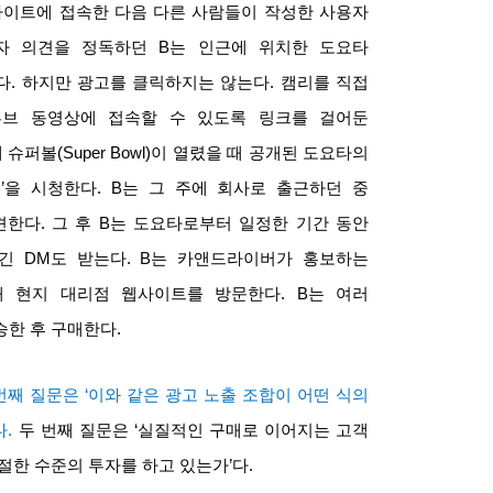
사이트에 접속한 다음 다른 사람들이 작성한 사용자
자 의견을 정독하던
B
는 인근에 위치한 도요타
다
.
하지만 광고를 클릭하지는 않는다
.
캠리를 직접
튜브 동영상에 접속할 수 있도록 링크를 걸어둔
에 슈퍼볼
(Super Bowl)
이 열렸을 때 공개된 도요타의
’
을 시청한다
. B
는 그 주에 회사로 출근하던 중
견한다
.
그 후
B
는 도요타로부터 일정한 기간 동안
긴
DM
도 받는다
. B
는 카앤드라이버가 홍보하는
해 현지 대리점 웹사이트를 방문한다
. B
는 여러
승한 후 구매한다
.
번째 질문은
‘
이와 같은 광고 노출 조합이 어떤 식의
다
.
두 번째 질문은
‘
실질적인 구매로 이어지는 고객
절한 수준의 투자를 하고 있는가
’
다
.