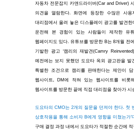
자동차 전문잡지 카앤드라이버
(Car and Driver)
의견을 열람한다
.
화면에 등장한 수많은 사용
대리점에서 올려 놓은 디스플레이 광고를 발견한
운전해 본 경험이 있는 사람들이 제작한 유
웹페이지도 있다
.
유튜브를 방문한
B
는
8
개월 전
기발한 광고
‘
캠리의 재발견
(Camry Reinvented)
예전에는 보지 못했던 도요타 옥외 광고판을 발
특별한 조건으로 캠리를 판매한다는 제안이 담
웹사이트
, DM
에 적혀 있는 웹사이트를 비롯
웹사이트를 방문한 끝에 직접 대리점을 찾아가 시
도요타의
CMO
는
2
개의 질문을 던져야 한다
.
첫 
상호작용을 통해 소비자
B
에게 영향을 미쳤는가
’
구매 결정 과정 내에서 도요타가 적절한 순간에 적