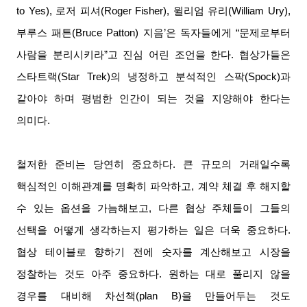
to Yes),
로저 피셔
(Roger Fisher),
윌리엄 유리
(William Ury),
부루스 패튼
(Bruce Patton)
지음’
은
독자들에게 “문제로부터
사람을 분리시키라”고 진심 어린 조언을 한다
.
협상가들은
스타트랙
(Star Trek)
의 냉정하고 분석적인 스팍
(Spock)
과
같아야 하며 평범한 인간이 되는 것을 지양해야 한다는
의미다
.
철저한 준비는 당연히 중요하다
.
큰 규모의 거래일수록
핵심적인 이해관계를 명확히 파악하고
,
계약 체결 후 해지할
수 있는 옵션을 가늠해보고
,
다른 협상 주체들이 그들의
선택을 어떻게 생각하는지 평가하는 일은 더욱 중요하다
.
협상 테이블로 향하기 전에 숫자를 계산해보고 시장을
정찰하는 것도 아주 중요하다
.
원하는 대로 풀리지 않을
경우를 대비해 차선책
(plan B)
을 만들어두는 것도