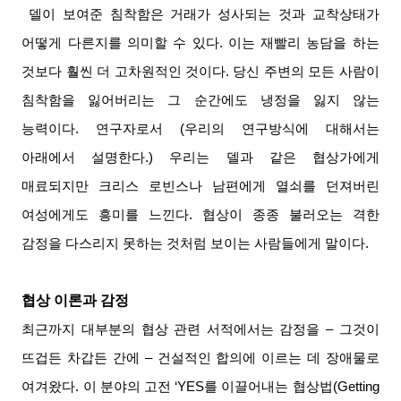
델이 보여준 침착함은 거래가 성사되는 것과 교착상태가
어떻게 다른지를 의미할 수 있다
.
이는 재빨리 농담을 하는
것보다 훨씬 더 고차원적인 것이다
.
당신 주변의 모든 사람이
침착함을 잃어버리는 그 순간에도 냉정을 잃지 않는
능력이다
.
연구자로서
(
우리의 연구방식에 대해서는
아래에서 설명한다
.)
우리는 델과 같은 협상가에게
매료되지만 크리스 로빈스나 남편에게 열쇠를 던져버린
여성에게도 흥미를 느낀다
.
협상이 종종 불러오는 격한
감정을 다스리지 못하는 것처럼 보이는 사람들에게 말이다
.
협상 이론과 감정
최근까지 대부분의 협상 관련 서적에서는 감정을 – 그것이
뜨겁든 차갑든 간에 – 건설적인 합의에 이르는 데 장애물로
여겨왔다
.
이 분야의 고전
‘
YES
를 이끌어내는 협상법
(Getting