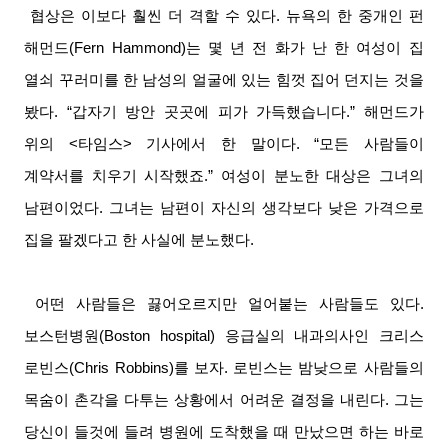
협상은 이보다 훨씬 더 격할 수 있다
.
뉴욕의 한 중개인 펀
해먼드
(Fern Hammond)
는 몇 년 전 화가 난 한 여성이 집
열쇠 꾸러미를 한 남성의 얼굴에 있는 힘껏 집어 던지는 것을
봤다
. “
갑자기 방안 곳곳에 피가 가득했습니다
.”
해먼드가
위의
<
타임스
>
기사에서 한 말이다
. “
모든 사람들이
계약서를 치우기 시작했죠
.”
여성이 분노한 대상은 그녀의
남편이었다
.
그녀는 남편이 자신의 생각보다 낮은 가격으로
집을 팔겠다고 한 사실에 분노했다
.
어떤 사람들은 끓어오르지만 얼어붙는 사람들도 있다
.
보스턴병원
(Boston hospital)
응급실의 내과의사인 크리스
로빈스
(Chris Robbins)
를 보자
.
로빈스는 밤낮으로 사람들의
목숨이 촌각을 다투는 상황에서 어려운 결정을 내린다
.
그는
당신이 들것에 들려 병원에 도착했을 때 만났으면 하는 바로