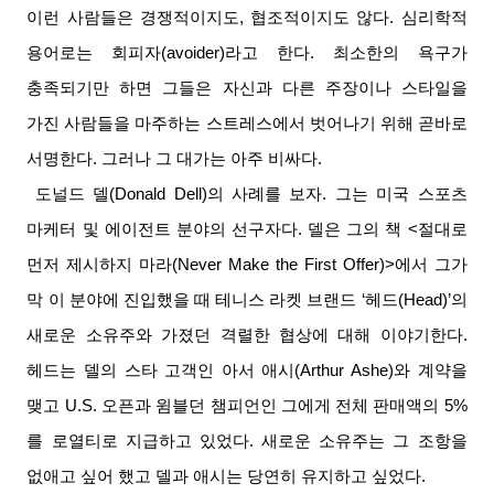
이런 사람들은 경쟁적이지도
,
협조적이지도 않다
.
심리학적
용어로는 회피자
(avoider)
라고 한다
.
최소한의 욕구가
충족되기만 하면 그들은 자신과 다른 주장이나 스타일을
가진 사람들을 마주하는 스트레스에서 벗어나기 위해 곧바로
서명한다
.
그러나 그 대가는 아주 비싸다
.
도널드 델
(Donald Dell)
의 사례를 보자
.
그는 미국 스포츠
마케터 및 에이전트 분야의 선구자다
.
델은 그의 책
<
절대로
먼저 제시하지 마라
(Never Make the First Offer)>
에서 그가
막 이 분야에 진입했을 때 테니스 라켓 브랜드
‘
헤드
(Head)’
의
새로운 소유주와 가졌던 격렬한 협상에 대해 이야기한다
.
헤드는 델의 스타 고객인 아서 애시
(Arthur Ashe)
와 계약을
맺고
U.S.
오픈과 윔블던 챔피언인 그에게 전체 판매액의
5%
를 로열티로 지급하고 있었다
.
새로운 소유주는 그 조항을
없애고 싶어 했고 델과 애시는 당연히 유지하고 싶었다
.