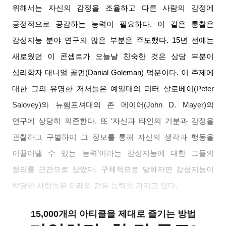
위해서는 자신의 감정을 조율하고 다른 사람의 감정에
긍정적으로 공감하는 능력이 필요하다
.
이 같은 통찰은
감성지능 분야 연구의 많은 부분은 주도했다
. 15
년 전에는
새로웠던 이 콘셉트가 오늘날 친숙한 것은 상당 부분이
심리학자 대니얼 골먼
(Danial Goleman)
덕분이다
.
이 주제에
대한 그의 유명한 저서들은 예일대의 피터 살로베이
(Peter
Salovey)
와 뉴햄프셔대의 존 메이어
(John D. Mayer)
의
연구에 상당히 의존한다
.
또 ‘자신과 타인의 기분과 감정을
관찰하고 구별하며 그 정보를 통해 자신의 생각과 행동을
이끌어낼 수 있는 능력’이라는 감성지능에 대한 그들의
정의를 근간으로 삼았다
.
구체적으로 말하자면 감성지능이
발달한 사람들은 아래와 같은 능력을 가지고
있다
.
15,000개의 아티클을 제대로 즐기는 방법