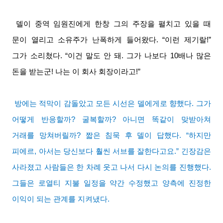
델이 중역 임원진에게 한창 그의 주장을 펼치고 있을 때
문이 열리고 소유주가 난폭하게 들어왔다
. “
이런 제기랄
!”
그가 소리쳤다
. “
이건 말도 안 돼
.
그가 나보다
10
배나 많은
돈을 받는군
!
나는 이 회사 회장이라고
!”
방에는 적막이 감돌았고 모든 시선은 델에게로 향했다
.
그가
어떻게 반응할까
?
굴복할까
?
아니면 똑같이 맞받아쳐
거래를 망쳐버릴까
?
짧은 침묵 후 델이 답했다
. “
하지만
피에르
,
아서는 당신보다 훨씬 서브를 잘한다고요
.”
긴장감은
사라졌고 사람들은 한 차례 웃고 나서 다시 논의를 진행했다
.
그들은 로열티 지불 일정을 약간 수정했고 양측에 진정한
이익이 되는 관계를 지켜냈다
.