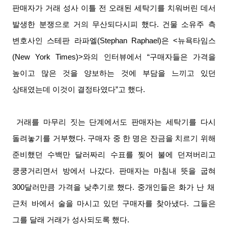
판매자가 거래 성사 이틀 전 오래된 세탁기를 치워버린 데서
발생한 분쟁으로 거의 무산되다시피 했다
.
건물 소유주 측
변호사인 스테판 라파엘
(Stephan Raphael)
은
<
뉴욕타임스
(New York Times)>
와의 인터뷰에서
“
구매자들은 가격을
높이고 많은 것을 양보하는 것에 부담을 느끼고 있던
상태였는데 이것이 결정타였다
”
고 했다
.
거래를 마무리 짓는 단계에서도 판매자는 세탁기를 다시
돌려놓기를 거부했다
.
구매자 중 한 명은 잔금을 치르기 위해
준비했던 수백만 달러짜리 수표를 찢어 불에 던져버리고
쿵쿵거리면서 방에서 나갔다
.
판매자는 마침내 뜻을 굽혀
300
달러만큼 가격을 낮추기로 했다
.
중개인들은 화가 난 채
근처 바에서 술을 마시고 있던 구매자를 찾아냈다
.
그들은
그를 달래 거래가 성사되도록 했다
.