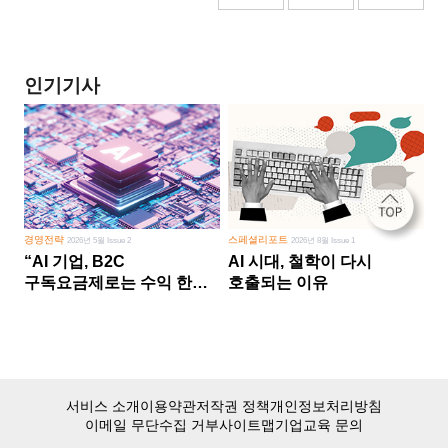
인기기사
경영전략
스페셜리포트
2026년 5월 Issue 2
2026년 8월 Issue 1
“AI 기업, B2C
AI 시대, 철학이 다시
구독요금제로는 수익 한계
호출되는 이유
다른 사업 없이 AI 성장에만
의존 땐 위기”
서비스 소개
이용약관
저작권 정책
개인정보처리방침
이메일 무단수집 거부
사이트맵
기업교육 문의