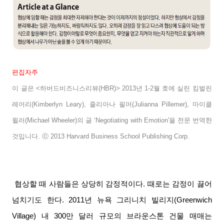
편집자주
이 글은
<
하버드비즈니스리뷰
(HBR)> 2013
년
1-2
월 호에 실린 킴벌린
레어리
(Kimberlyn Leary),
줄리아나 필머
(Julianna Pillemer),
마이클
윌러
(Michael Wheeler)
의 글
‘Negotiating with Emotion'
을 전문 번역한
것입니다
. ⓒ 2013 Harvard Business School Publishing Corp.
협상할 때 사람들은 상당히 감정적이다
.
때로는 감정이 끓어
넘치기도 한다
. 2011
년 뉴욕 그리니치 빌리지
(Greenwich
Village)
내
300
만 달러 규모의 브라운스톤 건물 매매는