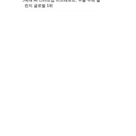
5
국내 AI 스타트업 비드래프트, 구글 주최 챌
린지 글로벌 1위