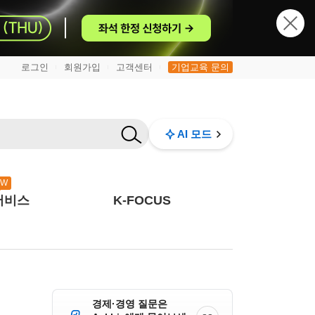
로그인
회원가입
고객센터
기업교육 문의
|
|
|
AI 모드
EW
서비스
K-FOCUS
경제·경영 질문은