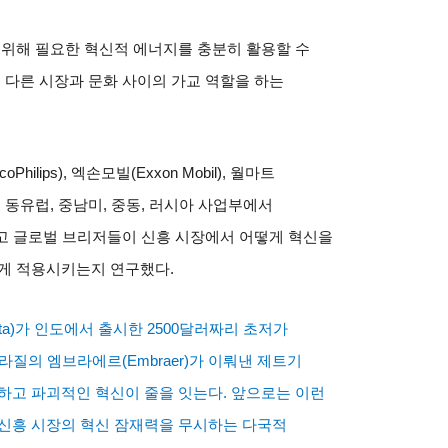
 위해 필요한 혁신적 에너지를 충분히 활용할 수
 다른 시장과 문화 사이의 가교 역할을 하는
coPhilips),
엑손모빌
(Exxon Mobil),
월마트
,
동유럽
,
중남미
,
중동
,
러시아 사업부에서
고 글로벌 브리저들이 신흥 시장에서 어떻게 혁신을
떻게 적용시키는지 연구했다
.
ta)
가 인도에서 출시한
2500
달러짜리 초저가
라질의 엠브라에르
(Embraer)
가 이뤄낸 제트기
선하고 파괴적인 혁신이 줄을 잇는다
.
앞으로는 이런
신흥 시장의 혁신 잠재력을 무시하는 다국적