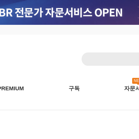
N
PREMIUM
구독
자문