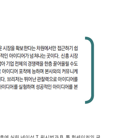
 호에 실린 네이선
T.
워시번과
B.
톰 헌세이커의 글