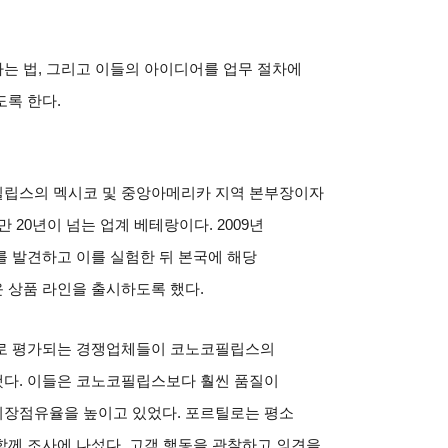
는 법
,
그리고 이들의 아이디어를 업무 절차에
도록 한다
.
필립스의 멕시코 및 중앙아메리카 지역 본부장이자
만
20
년이 넘는 업계 베테랑이다
. 2009
년
 발견하고 이를 실험한 뒤 본국에 해당
 상품 라인을 출시하도록 했다
.
체로 평가되는 경쟁업체들이 코노코필립스의
했다
.
이들은 코노코필립스보다 훨씬 품질이
시장점유율을 높이고 있었다
.
포르틸로는 평소
함께 조사에 나섰다
.
고객 행동을 관찰하고 의견을