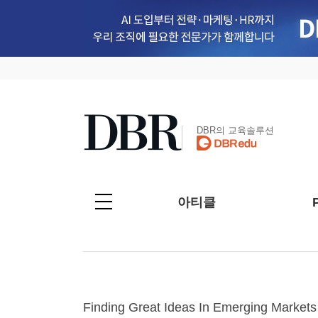
DBR의 교육솔루션
아티클
Finding Great Ideas In Emerging Markets