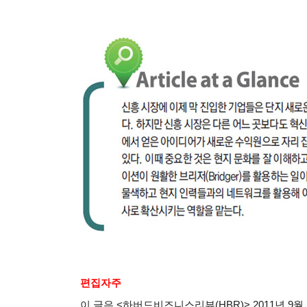
편집자주
이 글은
<
하버드비즈니스리뷰
(HBR)> 2011
년
9
월