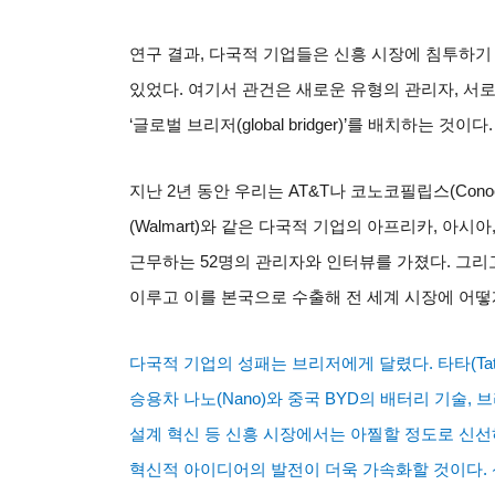
연구 결과
,
다국적 기업들은 신흥 시장에 침투하기
있었다
.
여기서 관건은 새로운 유형의 관리자
,
서로
‘
글로벌 브리저
(global bridger)’
를 배치하는 것이다
.
지난
2
년 동안 우리는
AT&T
나 코노코필립스
(Cono
(Walmart)
와 같은 다국적 기업의 아프리카
,
아시아
근무하는
52
명의 관리자와 인터뷰를 가졌다
.
그리
이루고 이를 본국으로 수출해 전 세계 시장에 어
다국적 기업의 성패는 브리저에게 달렸다
.
타타
(Ta
승용차 나노
(Nano)
와 중국
BYD
의 배터리 기술
,
브
설계 혁신 등 신흥 시장에서는 아찔할 정도로 신
혁신적 아이디어의 발전이 더욱 가속화할 것이다
.