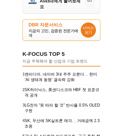
Askbiz에게 물어보세
GO
요
DBR 자문서비스
서비스
지금의 고민, 검증된 전문가에
보기
게
K-FOCUS TOP 5
지금 주목해야 할 산업과 기업 트렌드
1
엔비디아, 네이버 3대 주주 오른다… 한미
‘AI 생태계 동맹’ 결속력 강화
2
SK하이닉스, 美샌디스크와 HBF 첫 표준규
격 공개
3
LG전자 “못 따라 할 것” 반사율 0.5% OLED
구현
4
SK, 두산에 SK실트론 매각… 거래금액 2.3
조원