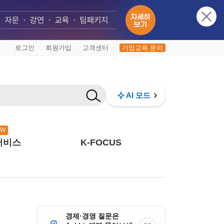
로그인
회원가입
고객센터
기업교육 문의
|
|
|
AI 모드
EW
서비스
K-FOCUS
경제·경영 질문은