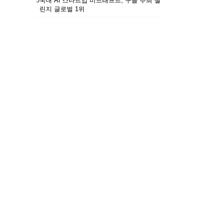
5
국내 AI 스타트업 비드래프트, 구글 주최 챌
린지 글로벌 1위