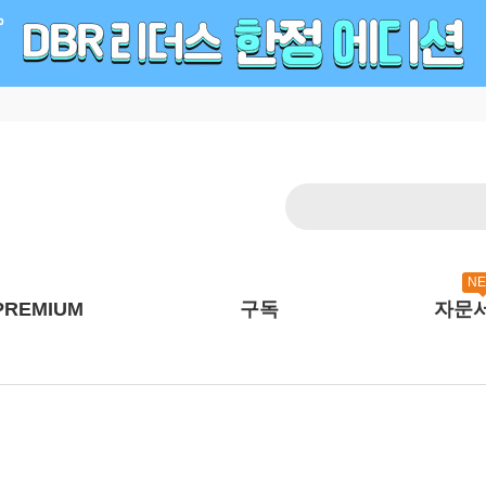
N
PREMIUM
구독
자문