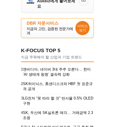
Askbiz에게 물어보세
GO
요
DBR 자문서비스
서비스
지금의 고민, 검증된 전문가에
보기
게
K-FOCUS TOP 5
지금 주목해야 할 산업과 기업 트렌드
1
엔비디아, 네이버 3대 주주 오른다… 한미
‘AI 생태계 동맹’ 결속력 강화
2
SK하이닉스, 美샌디스크와 HBF 첫 표준규
격 공개
3
LG전자 “못 따라 할 것” 반사율 0.5% OLED
구현
4
SK, 두산에 SK실트론 매각… 거래금액 2.3
조원