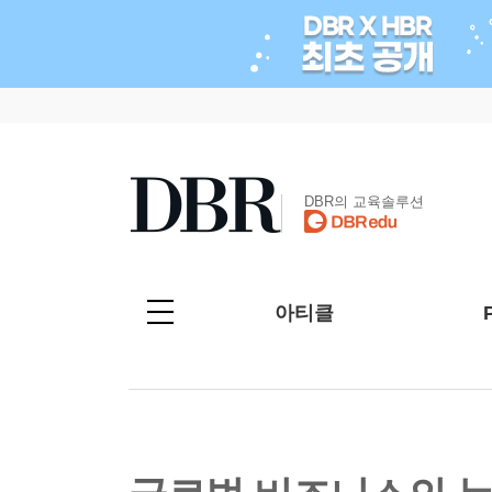
DBR의 교육솔루션
아티클