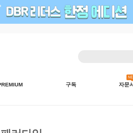
N
PREMIUM
구독
자문