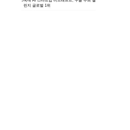
5
국내 AI 스타트업 비드래프트, 구글 주최 챌
린지 글로벌 1위