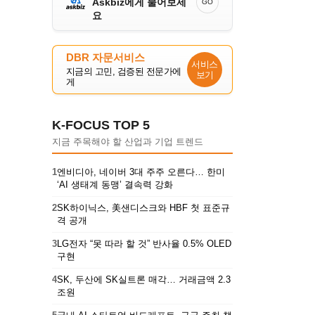
Askbiz에게 물어보세
GO
요
DBR 자문서비스
서비스
지금의 고민, 검증된 전문가에
보기
게
K-FOCUS TOP 5
지금 주목해야 할 산업과 기업 트렌드
1
엔비디아, 네이버 3대 주주 오른다… 한미
‘AI 생태계 동맹’ 결속력 강화
2
SK하이닉스, 美샌디스크와 HBF 첫 표준규
격 공개
3
LG전자 “못 따라 할 것” 반사율 0.5% OLED
구현
4
SK, 두산에 SK실트론 매각… 거래금액 2.3
조원